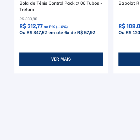
Bola de Tênis Control Pack c/ 06 Tubos -
Babolat R
Tretorn
R$
399
,
90
R$ 312,77
R$ 108,
no PIX (-
10
%)
Ou R$ 347,52
em até
6
x de
R$ 57,92
Ou R$ 120
VER MAIS