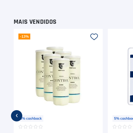
9
º
Calça
10
º
Overgrip
MAIS VENDIDOS
-
13%
5
%
cashback
5
%
cashba
☆
☆
☆
☆
☆
☆
☆
☆