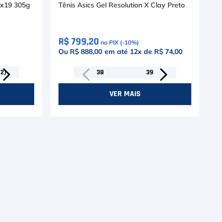
6x19 305g
Tênis Asics Gel Resolution X Clay Preto
R$ 799,20
no PIX (-
10
%)
Ou R$ 888,00
em até
12
x de
R$ 74,00
/2)
38
39
VER MAIS