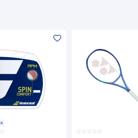
ck
☆
☆
☆
☆
☆
☆
☆