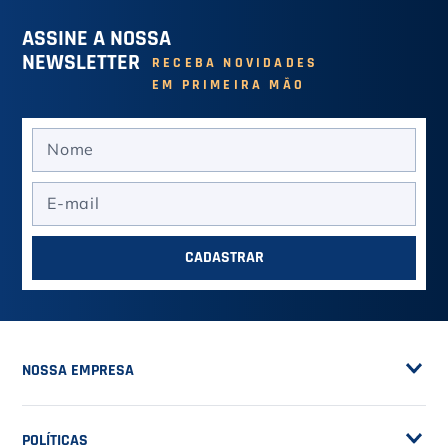
6
º
Le Coq
ASSINE A NOSSA
7
º
Head Extreme
NEWSLETTER
RECEBA NOVIDADES
EM PRIMEIRA MÃO
8
º
Raquete
9
º
Camiseta
10
º
Muse
CADASTRAR
NOSSA EMPRESA
Sobre a Casa do Tenista
POLÍTICAS
Seja Fornecedor