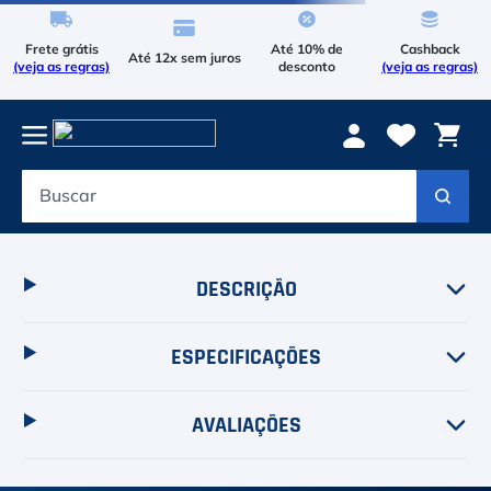
Frete grátis
Até 10% de
Cashback
Até 12x sem juros
(veja as regras)
desconto
(veja as regras)
Buscar
Termos mais buscados
1
º
Le Coq Sportif
DESCRIÇÃO
2
º
Tenis
3
º
Bola
ESPECIFICAÇÕES
4
º
Raqueteira
AVALIAÇÕES
5
º
Asics Gel Resolution 9