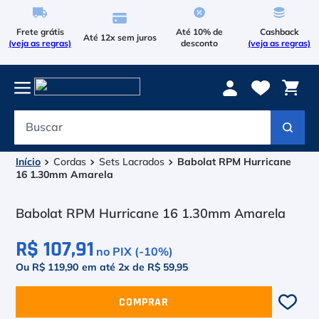
Frete grátis
Até 10% de
Cashback
Até 12x sem juros
(veja as regras)
desconto
(veja as regras)
Buscar
Termos mais buscados
1
º
Le Coq Sportif
Cordas
Sets Lacrados
Babolat RPM Hurricane
16 1.30mm Amarela
2
º
Tenis
Babolat RPM Hurricane 16 1.30mm Amarela
3
º
Bola
R$ 107,91
no PIX (-
10
%)
4
º
Raqueteira
Ou R$ 119,90
em até
2
x de
R$ 59,95
5
º
Asics Gel Resolution 9
COMPRAR