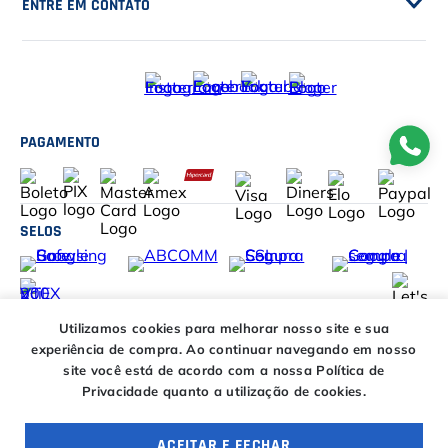
Frete Grátis
Trabalhe Conosco
SERVIÇOS
Trocas e Devoluções
Customização de Raquetes
Privacidade
DESCONTOS
Serviços e Encordoamento
Especial Price / Clubes
IS Tênis - Sistema de Ranking
AJUDA
Cashback
Canais de Atendimento
BLACK FRIDAY CT
CENTRAL DE RELACIONAMENTO
Trocas e devoluções
CT DAY
Tire suas dúvidas
Entregas
HORÁRIOS
Utilizamos cookies para melhorar nosso site e sua
Troca Fácil CT
experiência de compra.
Ao continuar navegando em nosso
Horário de atendimento
site você está de acordo com a nossa Política de
Segunda à sexta das
ENTRE EM CONTATO
Privacidade quanto a utilização de cookies.
09h00 às 18h00
E-COMMERCE
Sábado das 09h00 às
15h00
atendimento@casadotenista.com.br
ACEITAR E FECHAR