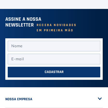
Prokennex IQ Hexa 17
Corda Enc Set Max
1.23mm Preta
Power Rough 1.25mm
12m - Kirschbaum
R$ 90,00
no PIX (-
10
%)
R$ 108,00
no PIX (-
10
%)
Ou R$ 100,00
em até
2
x de
R$ 50,00
Ou R$ 120,00
em até
2
x de
R$ 60,00
VER MAIS
VER MAIS