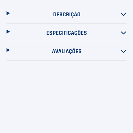
6
º
Le Coq
7
º
Head Extreme
DESCRIÇÃO
8
º
Raquete
ESPECIFICAÇÕES
9
º
Camiseta
AVALIAÇÕES
10
º
Muse