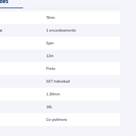
ções
Tênis
to
1 encordoamento
Spin
12m
Preto
SET Individual
1.30mm
16L
Co-polímero