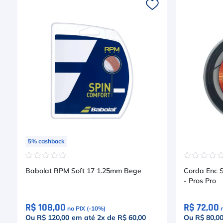
5
%
cashback
☆
☆
☆
☆
☆
☆
☆
☆
☆
Babolat RPM Soft 17 1.25mm Bege
Corda Enc 
- Pros Pro
R$ 108,00
R$ 72,00
no PIX (-
10
%)
Ou R$ 120,00
em até
2
x de
R$ 60,00
Ou R$ 80,0