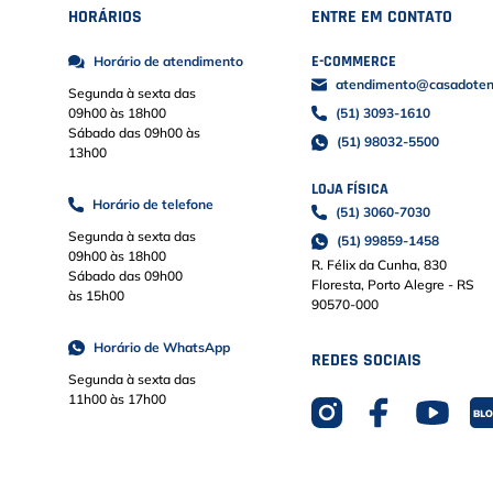
HORÁRIOS
ENTRE EM CONTATO
E-COMMERCE
Horário de atendimento
atendimento@casadoteni
Segunda à sexta das
09h00 às 18h00
(51) 3093-1610
Sábado das 09h00 às
(51) 98032-5500
13h00
LOJA FÍSICA
Horário de telefone
(51) 3060-7030
Segunda à sexta das
(51) 99859-1458
09h00 às 18h00
R. Félix da Cunha, 830
Sábado das 09h00
Floresta, Porto Alegre - RS
às 15h00
90570-000
Horário de WhatsApp
REDES SOCIAIS
Segunda à sexta das
11h00 às 17h00