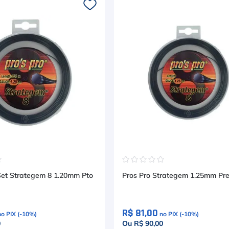
☆
☆
☆
☆
☆
☆
Set Strategem 8 1.20mm Pto
Pros Pro Strategem 1.25mm Pr
R$ 81,00
no PIX (-
10
%)
no PIX (-
10
%)
0
Ou R$ 90,00