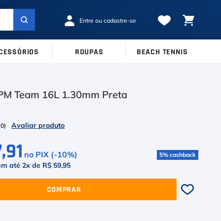
CESSÓRIOS
ROUPAS
BEACH TENNIS
MARCAS
TAMANHOS
Ver Todos
PM Team 16L 1.30mm Preta
38
39
40
Babolat
41
42
43
Inni
(
0
)
44
45
Odea
,91
no PIX (-
10
%)
5
%
cashback
Robin Soderling
em até
2
x de
R$ 59,95
Tretorn
COMPRAR
Wilson