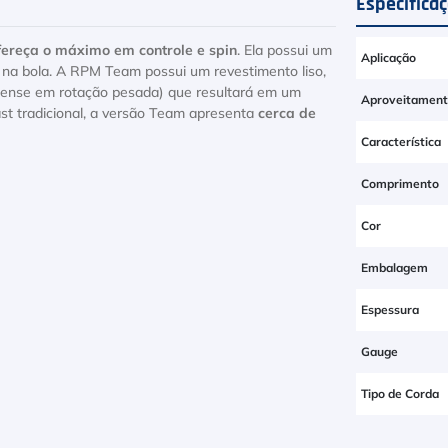
Especifica
fereça o máximo em controle e spin
. Ela possui um
Aplicação
r na bola. A RPM Team possui um revestimento liso,
pense em rotação pesada) que resultará em um
Aproveitamen
st tradicional, a versão Team apresenta
cerca de
Característica
Comprimento
Cor
Embalagem
Espessura
Gauge
Tipo de Corda