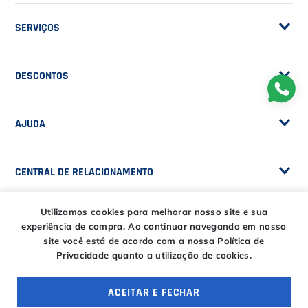
Frete Grátis
Trabalhe Conosco
SERVIÇOS
Trocas e Devoluções
Customização de Raquetes
Privacidade
DESCONTOS
Serviços e Encordoamento
Especial Price / Clubes
IS Tênis - Sistema de Ranking
AJUDA
Cashback
Canais de Atendimento
BLACK FRIDAY CT
CENTRAL DE RELACIONAMENTO
Trocas e devoluções
CT DAY
Tire suas dúvidas
Entregas
Utilizamos cookies para melhorar nosso site e sua
HORÁRIOS
experiência de compra.
Ao continuar navegando em nosso
Troca Fácil CT
site você está de acordo com a nossa Política de
Horário de atendimento
Privacidade quanto a utilização de cookies.
Segunda à sexta das
ENTRE EM CONTATO
09h00 às 18h00
E-COMMERCE
Sábado das 09h00 às
ACEITAR E FECHAR
15h00
atendimento@casadotenista.com.br
OFERTAS ESPECIAIS
4 ofertas