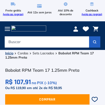
Frete grátis
Até 10% de
Cashback
Até 12x sem juros
(veja as regras)
desconto
(veja as regras)
Buscar
Termos mais buscados
1
º
Le Coq Sportif
Cordas
Sets Lacrados
Babolat RPM Team 17
1.25mm Preta
2
º
Tenis
Babolat RPM Team 17 1.25mm Preta
3
º
Asics Gel Resolution 9
R$ 107,91
no PIX (-
10
%)
4
º
Le Coq
Ou R$ 119,90
em até
2
x de
R$ 59,95
5
º
Raqueteira
COMPRAR