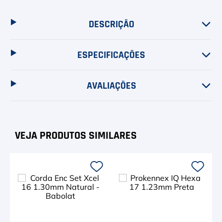
6
º
Head Extreme
7
º
Raquete
DESCRIÇÃO
8
º
Bola
ESPECIFICAÇÕES
9
º
Calça
AVALIAÇÕES
10
º
Muse