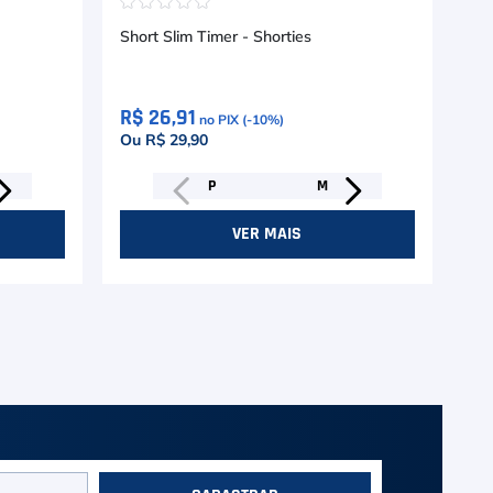
☆
☆
☆
☆
☆
☆
Short Slim Timer - Shorties
Sho
R$ 26,91
R$
no PIX (-
10
%)
Ou R$ 29,90
Ou
P
M
VER MAIS