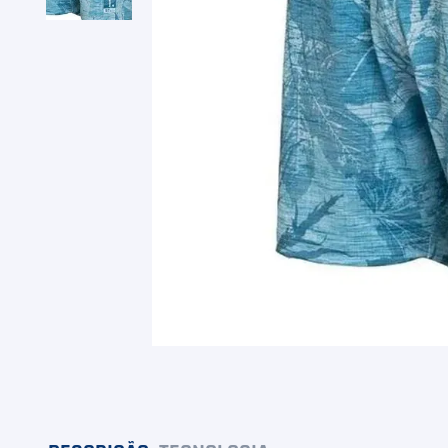
9
º
Camiseta
10
º
Muse