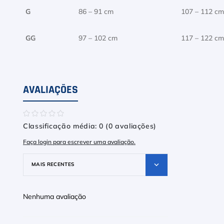
G
86 – 91 cm
107 – 112 cm
GG
97 – 102 cm
117 – 122 cm
AVALIAÇÕES
☆
☆
☆
☆
☆
Classificação média: 0
(0 avaliações)
Faça login para escrever uma avaliação.
MAIS RECENTES
Nenhuma avaliação