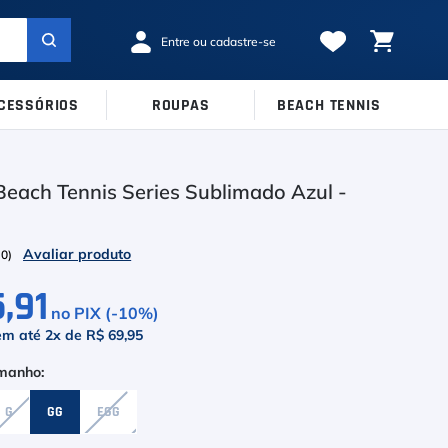
CESSÓRIOS
ROUPAS
BEACH TENNIS
MARCAS
TAMANHOS
Ver Todos
each Tennis Series Sublimado Azul -
38
39
40
Babolat
41
42
43
Inni
(
0
)
44
45
Odea
,91
no PIX (-
10
%)
Robin Soderling
em até
2
x de
R$ 69,95
Tretorn
Wilson
G
GG
EGG