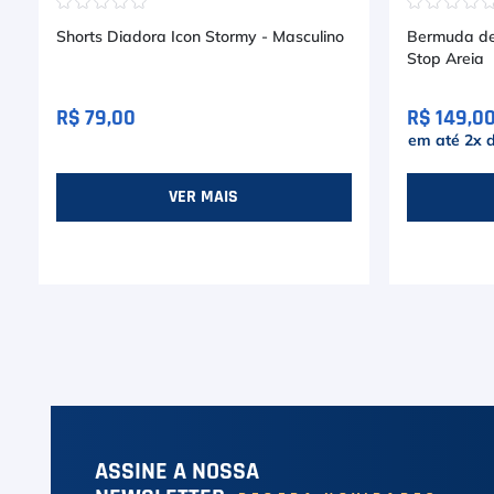
☆
☆
☆
☆
☆
☆
☆
☆
☆
Shorts Diadora Icon Stormy - Masculino
Bermuda de 
Stop Areia
R$ 79,00
R$ 149,0
em até
2
x 
VER MAIS
ASSINE A NOSSA