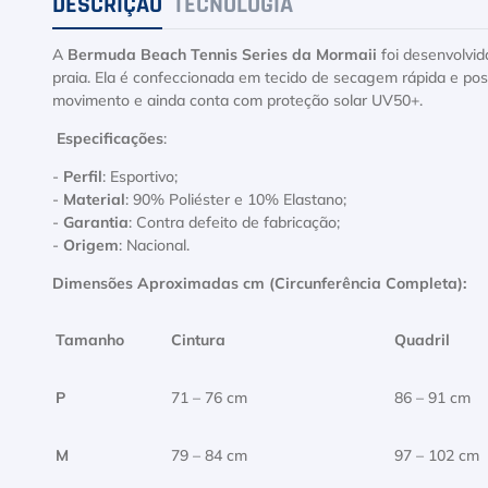
DESCRIÇÃO
TECNOLOGIA
A
Bermuda Beach Tennis Series da Mormaii
foi desenvolvi
praia. Ela é confeccionada em tecido de secagem rápida e pos
movimento e ainda conta com proteção solar UV50+.
Especificações
:
-
Perfil
: Esportivo;
-
Material
: 90% Poliéster e 10% Elastano;
-
Garantia
: Contra defeito de fabricação;
-
Origem
: Nacional.
Dimensões Aproximadas cm (Circunferência Completa):
Tamanho
Cintura
Quadril
P
71 – 76 cm
86 – 91 cm
M
79 – 84 cm
97 – 102 cm