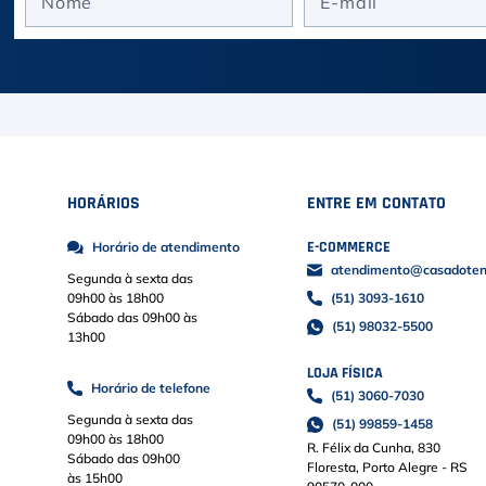
HORÁRIOS
ENTRE EM CONTATO
E-COMMERCE
Horário de atendimento
atendimento@casadoteni
Segunda à sexta das
09h00 às 18h00
(51) 3093-1610
Sábado das 09h00 às
(51) 98032-5500
13h00
LOJA FÍSICA
Horário de telefone
(51) 3060-7030
Segunda à sexta das
(51) 99859-1458
09h00 às 18h00
R. Félix da Cunha, 830
Sábado das 09h00
Floresta, Porto Alegre - RS
às 15h00