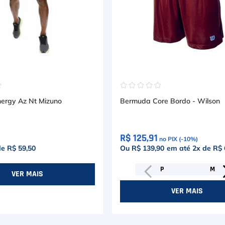
☆
☆
☆
☆
☆
☆
ergy Az Nt Mizuno
Bermuda Core Bordo - Wilson
R$ 125,91
no PIX (-
10
%)
de
R$ 59,50
Ou R$ 139,90
em até
2
x de
R$ 
P
M
VER MAIS
VER MAIS