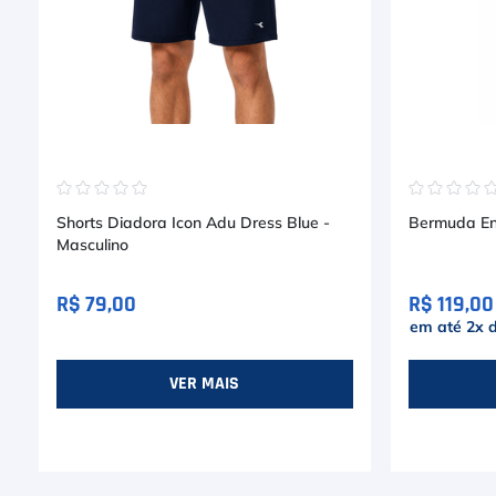
☆
☆
☆
☆
☆
☆
☆
☆
☆
Shorts Diadora Icon Adu Dress Blue -
Bermuda En
Masculino
R$ 79,00
R$ 119,00
em até
2
x 
VER MAIS