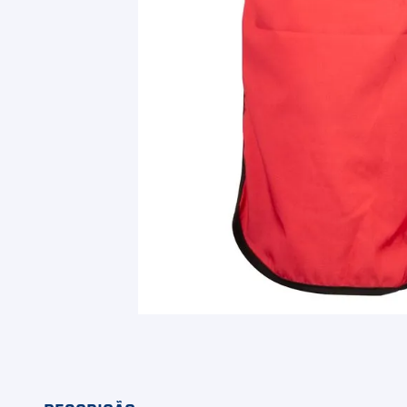
9
º
Camiseta
10
º
M