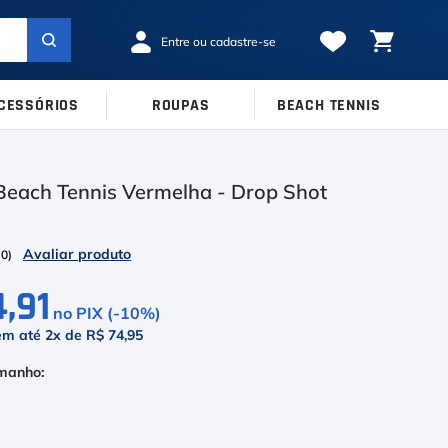
CESSÓRIOS
ROUPAS
BEACH TENNIS
MARCAS
TAMANHOS
Ver Todos
each Tennis Vermelha - Drop Shot
38
39
40
Babolat
41
42
43
Inni
(
0
)
44
45
Odea
4,91
no PIX (-
10
%)
Robin Soderling
em até
2
x de
R$ 74,95
Tretorn
Wilson