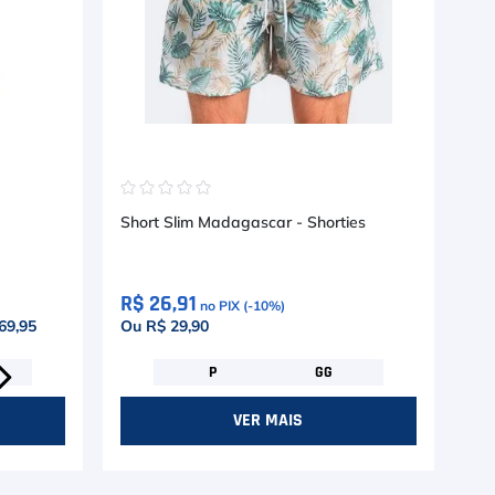
☆
☆
☆
☆
☆
☆
Short Slim Madagascar - Shorties
Sho
R$ 26,91
R$
no PIX (-
10
%)
69,95
Ou R$ 29,90
Ou
P
GG
VER MAIS