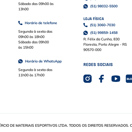
Sábado das 09h00 às
(51) 98032-5500
13h00
LOJA FÍSICA
Horário de telefone
(51) 3060-7030
Segunda à sexta das
(51) 99859-1458
09h00 às 18h00
R. Félix da Cunha, 830
Sábado das 09h00
Floresta, Porto Alegre - RS
às 15h00
90570-000
Horário de WhatsApp
REDES SOCIAIS
Segunda à sexta das
11h00 às 17h00
IO DE MATERIAIS ESPORTIVOS LTDA. TODOS OS DIREITOS RESERVADOS. CN