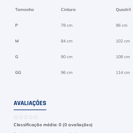
Tamanho
Cintura
Quadril
P
78 cm
96 cm
M
84 cm
102 cm
G
90 cm
108 cm
GG
96 cm
114 cm
AVALIAÇÕES
☆
☆
☆
☆
☆
Classificação média: 0
(0 avaliações)