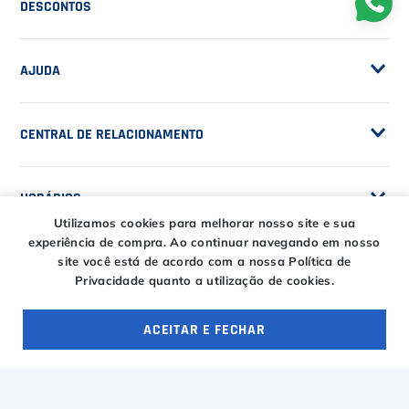
POLÍTICAS
Seja Fornecedor
Frete Grátis
Trabalhe Conosco
SERVIÇOS
Trocas e Devoluções
Customização de Raquetes
Privacidade
DESCONTOS
Serviços e Encordoamento
Especial Price / Clubes
IS Tênis - Sistema de Ranking
AJUDA
Cashback
Utilizamos cookies para melhorar nosso site e sua
experiência de compra.
Ao continuar navegando em nosso
Canais de Atendimento
site você está de acordo com a nossa Política de
BLACK FRIDAY CT
Privacidade quanto a utilização de cookies.
CENTRAL DE RELACIONAMENTO
Trocas e devoluções
CT DAY
Tire suas dúvidas
Entregas
ACEITAR E FECHAR
OFERTAS ESPECIAIS
4 ofertas
HORÁRIOS
Troca Fácil CT
Horário de atendimento
Segunda à sexta das