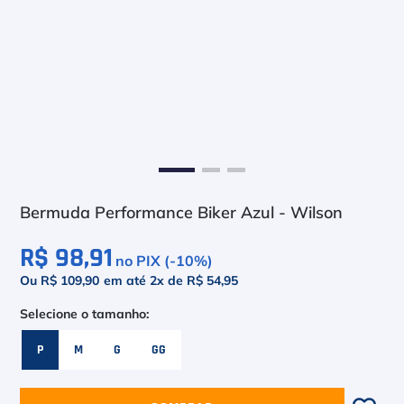
6
º
Head Extreme
7
º
Raquete
8
º
Bola
9
º
Calça
10
º
Muse
Bermuda Performance Biker Azul - Wilson
R$ 98,91
no PIX (-
10
%)
Ou R$ 109,90
em até
2
x de
R$ 54,95
P
M
G
GG