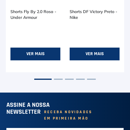
Shorts Fly By 2.0 Rosa -
Shorts DF Victory Preto -
Under Armour
Nike
R$ 116,91
R$ 287,91
no PIX (-
10
%)
no PIX (-
10
%)
Ou R$ 129,90
em até
2
x de
Ou R$ 319,90
em até
6
x de
R$ 64,95
R$ 53,31
-
M
G
P
M
VER MAIS
VER MAIS