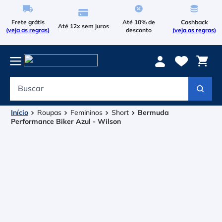
Frete grátis
Até 10% de
Cashback
Até 12x sem juros
(veja as regras)
desconto
(veja as regras)
Buscar
Termos mais buscados
1
º
Le Coq Sportif
Roupas
Femininos
Short
Bermuda
Performance Biker Azul - Wilson
2
º
Tenis
3
º
Le Coq
4
º
Raqueteira
5
º
Asics Gel Resolution 9