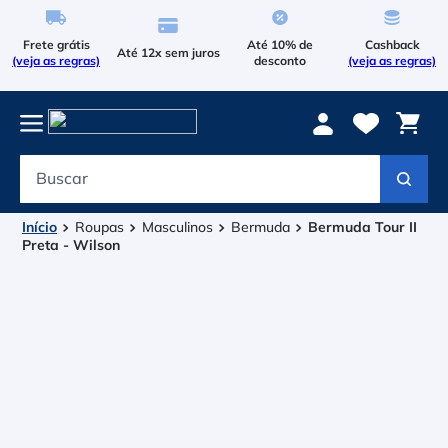
Frete grátis
Até 10% de
Cashback
Até 12x sem juros
(veja as regras)
desconto
(veja as regras)
Buscar
Termos mais buscados
1
º
Le Coq Sportif
Roupas
Masculinos
Bermuda
Bermuda Tour II
Preta - Wilson
2
º
Tenis
3
º
Raqueteira
4
º
Head Extreme
5
º
Bola