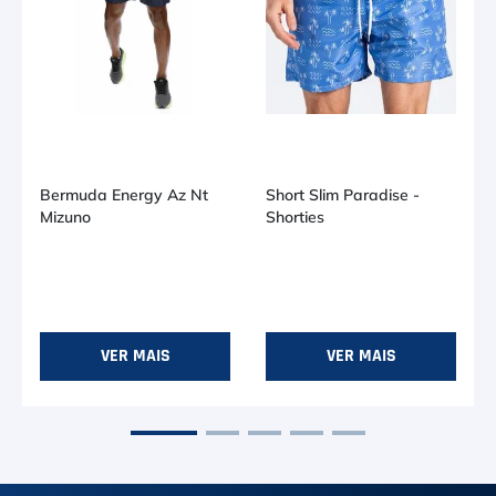
Bermuda Energy Az Nt
Short Slim Paradise -
Mizuno
Shorties
R$ 119,00
R$ 26,91
no PIX (-
10
%)
em até
2
x de
R$ 59,50
Ou R$ 29,90
VER MAIS
VER MAIS