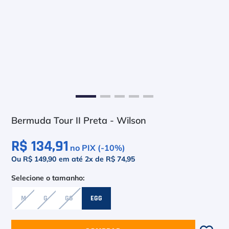
6
º
Asics Gel Resolution 9
7
º
Le Coq
8
º
Raquete
9
º
Camiseta
10
º
M
Bermuda Tour II Preta - Wilson
R$ 134,91
no PIX (-
10
%)
Ou R$ 149,90
em até
2
x de
R$ 74,95
M
G
GG
EGG