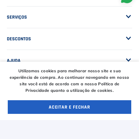
Seja Fornecedor
Frete Grátis
Trabalhe Conosco
SERVIÇOS
Trocas e Devoluções
Customização de Raquetes
Privacidade
DESCONTOS
Serviços e Encordoamento
Especial Price / Clubes
IS Tênis - Sistema de Ranking
AJUDA
Cashback
Utilizamos cookies para melhorar nosso site e sua
Canais de Atendimento
experiência de compra.
Ao continuar navegando em nosso
BLACK FRIDAY CT
site você está de acordo com a nossa Política de
CENTRAL DE RELACIONAMENTO
Trocas e devoluções
Privacidade quanto a utilização de cookies.
CT DAY
Tire suas dúvidas
Entregas
ACEITAR E FECHAR
HORÁRIOS
OFERTAS ESPECIAIS
4 ofertas
Troca Fácil CT
Horário de atendimento
Segunda à sexta das
ENTRE EM CONTATO
09h00 às 18h00
E-COMMERCE
Sábado das 09h00 às