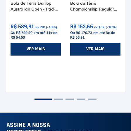
Bola de Tênis Dunlop
Bola de Tênis
Australian Open - Pack
Championship Regular
com 6 tubos
Duty Saibro Pack c/ 03
Tubos - Wilson
R$ 539,91
R$ 153,66
no PIX (-
10
%)
no PIX (-
10
%)
Ou R$ 599,90
em até
11
x de
Ou R$ 170,73
em até
3
x de
R$ 54,53
R$ 56,91
VER MAIS
VER MAIS
ASSINE A NOSSA