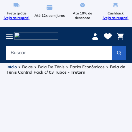
Frete grátis
Até 10% de
Cashback
Até 12x sem juros
(veja as regras)
desconto
(veja as regras)
Buscar
Termos mais buscados
1
º
Le Coq Sportif
Bolas
Bola De Tênis
Packs Econômicos
Bola de
Tênis Control Pack c/ 03 Tubos - Tretorn
2
º
Tenis
3
º
Raqueteira
4
º
Head Extreme
5
º
Asics Gel Resolution 9