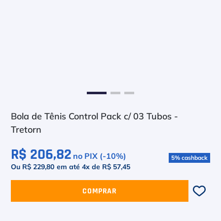
6
º
Bola
7
º
Le Coq
8
º
Raquete
9
º
Camiseta
10
º
M
Bola de Tênis Control Pack c/ 03 Tubos -
Tretorn
R$ 206,82
no PIX (-
10
%)
5
%
cashback
Ou R$ 229,80
em até
4
x de
R$ 57,45
COMPRAR