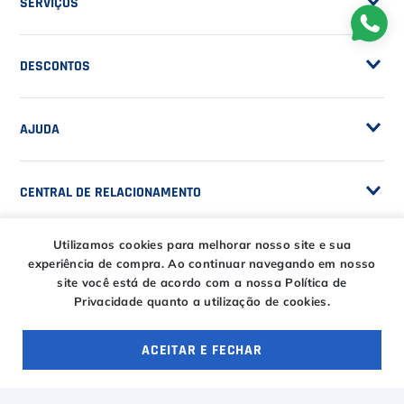
SERVIÇOS
Trocas e Devoluções
Customização de Raquetes
Privacidade
DESCONTOS
Serviços e Encordoamento
Especial Price / Clubes
IS Tênis - Sistema de Ranking
AJUDA
Cashback
Canais de Atendimento
BLACK FRIDAY CT
CENTRAL DE RELACIONAMENTO
Trocas e devoluções
CT DAY
Tire suas dúvidas
Entregas
Utilizamos cookies para melhorar nosso site e sua
HORÁRIOS
experiência de compra.
Ao continuar navegando em nosso
Troca Fácil CT
site você está de acordo com a nossa Política de
Horário de atendimento
Privacidade quanto a utilização de cookies.
Segunda à sexta das
ENTRE EM CONTATO
09h00 às 18h00
E-COMMERCE
Sábado das 09h00 às
ACEITAR E FECHAR
15h00
atendimento@casadotenista.com.br
OFERTAS ESPECIAIS
4 ofertas
(51) 3093-1610