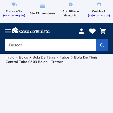
Frete grátis
Até 10% de
Cashback
Até 12x sem juros
(veja as regras)
desconto
(veja as regras)
Buscar
Termos mais buscados
1
º
Le Coq Sportif
Bolas
Bola De Tênis
Tubos
Bola De Tênis
Control Tubo C/ 03 Bolas - Tretorn
2
º
Tenis
3
º
Raqueteira
4
º
Head Extreme
5
º
Asics Gel Resolution 9