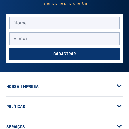
EM PRIMEIRA MÃO
CADASTRAR
NOSSA EMPRESA
Sobre a Casa do Tenista
POLÍTICAS
Seja Fornecedor
Frete Grátis
Trabalhe Conosco
SERVIÇOS
Trocas e Devoluções