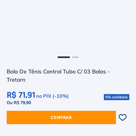
6
º
Bola
7
º
Le Coq
8
º
Raquete
9
º
Camiseta
10
º
M
Bola De Tênis Control Tubo C/ 03 Bolas -
Tretorn
R$ 71,91
no PIX (-
10
%)
5
%
cashback
Ou R$ 79,90
COMPRAR