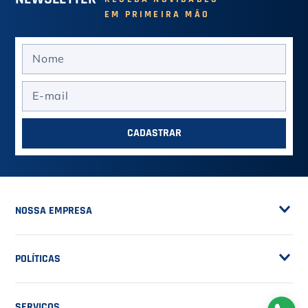
EM PRIMEIRA MÃO
CADASTRAR
NOSSA EMPRESA
Sobre a Casa do Tenista
POLÍTICAS
Seja Fornecedor
Frete Grátis
Trabalhe Conosco
SERVIÇOS