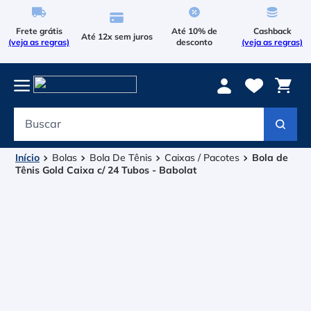
Frete grátis
Até 10% de
Cashback
Até 12x sem juros
(veja as regras)
desconto
(veja as regras)
Buscar
Termos mais buscados
1
º
Le Coq Sportif
Bolas
Bola De Tênis
Caixas / Pacotes
Bola de
Tênis Gold Caixa c/ 24 Tubos - Babolat
2
º
Tenis
3
º
Le Coq
4
º
Raqueteira
5
º
Asics Gel Resolution 9