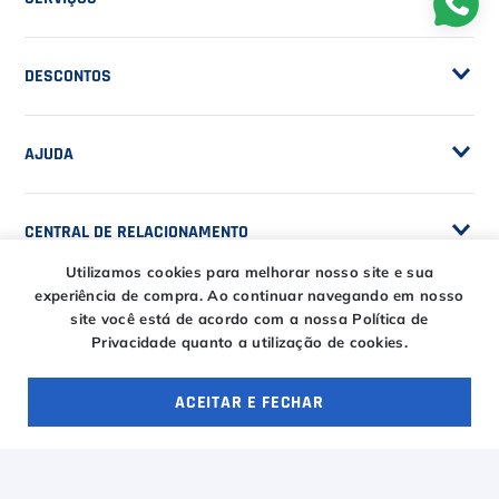
Trocas e Devoluções
Customização de Raquetes
Privacidade
DESCONTOS
Serviços e Encordoamento
Especial Price / Clubes
IS Tênis - Sistema de Ranking
AJUDA
Cashback
Canais de Atendimento
BLACK FRIDAY CT
CENTRAL DE RELACIONAMENTO
Trocas e devoluções
CT DAY
Tire suas dúvidas
Utilizamos cookies para melhorar nosso site e sua
Entregas
experiência de compra.
Ao continuar navegando em nosso
HORÁRIOS
site você está de acordo com a nossa Política de
Troca Fácil CT
Privacidade quanto a utilização de cookies.
Horário de atendimento
Segunda à sexta das
ENTRE EM CONTATO
ACEITAR E FECHAR
09h00 às 18h00
E-COMMERCE
Sábado das 09h00 às
OFERTAS ESPECIAIS
4 ofertas
15h00
atendimento@casadotenista.com.br
(51) 3093-1610