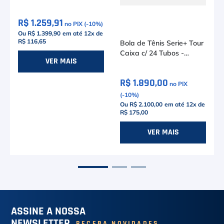
24 Tubos
R$ 1.259,91
no PIX (-
10
%)
Ou R$ 1.399,90
em até
12
x de
R$ 116,65
Bola de Tênis Serie+ Tour
4
Caixa c/ 24 Tubos -
VER MAIS
Tretorn
R$ 1.890,00
no PIX
(-
10
%)
Ou R$ 2.100,00
em até
12
x de
R$ 175,00
VER MAIS
ASSINE A NOSSA
NEWSLETTER
RECEBA NOVIDADES