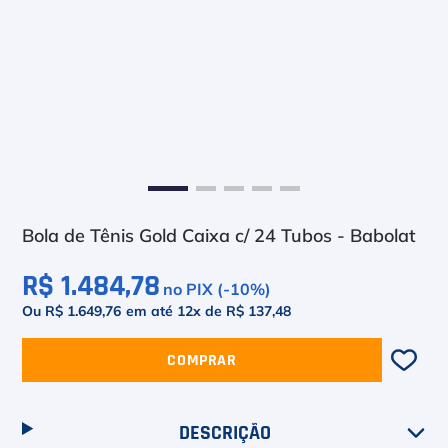
6
º
Head Extreme
7
º
Raquete
8
º
Bola
9
º
Calça
10
º
Muse
Bola de Tênis Gold Caixa c/ 24 Tubos - Babolat
R$ 1.484,78
no PIX (-
10
%)
Ou R$ 1.649,76
em até
12
x de
R$ 137,48
COMPRAR
DESCRIÇÃO