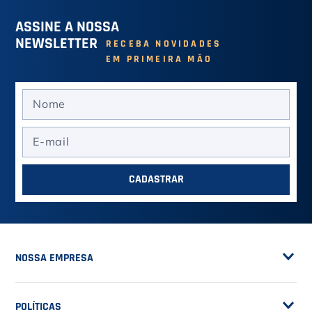
6
º
Head Extreme
ASSINE A NOSSA
7
º
Raquete
NEWSLETTER
RECEBA NOVIDADES
EM PRIMEIRA MÃO
8
º
Bola
9
º
Calça
10
º
Overgrip
CADASTRAR
NOSSA EMPRESA
Sobre a Casa do Tenista
POLÍTICAS
Seja Fornecedor