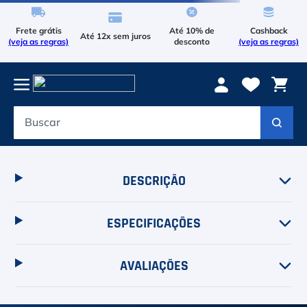
Frete grátis
Até 10% de
Cashback
Até 12x sem juros
(veja as regras)
desconto
(veja as regras)
Buscar
Termos mais buscados
1
º
Le Coq Sportif
DESCRIÇÃO
2
º
Tenis
3
º
Le Coq
ESPECIFICAÇÕES
4
º
Asics Gel Resolution 9
AVALIAÇÕES
5
º
Raqueteira