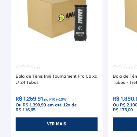
☆
☆
☆
☆
☆
☆
☆
☆
☆
Bola de Tênis Inni Tournament Pro Caixa
Bola de Tên
c/ 24 Tubos
Tubos - Tre
R$ 1.259,91
R$ 1.890,
no PIX (-
10
%)
Ou R$ 1.399,90
em até
12
x de
Ou R$ 2.100
R$ 116,65
R$ 175,00
VER MAIS