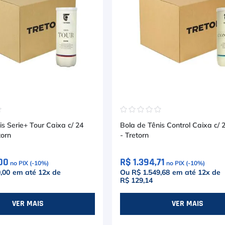
☆
☆
☆
☆
☆
☆
is Serie+ Tour Caixa c/ 24
Bola de Tênis Control Caixa c/ 
torn
- Tretorn
00
R$ 1.394,71
no PIX (-
10
%)
no PIX (-
10
%)
,00
em até
12
x de
Ou R$ 1.549,68
em até
12
x de
R$ 129,14
VER MAIS
VER MAIS