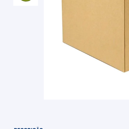
9
º
Camiseta
10
º
Muse