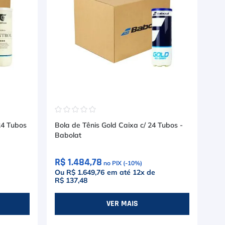
☆
☆
☆
☆
☆
☆
24 Tubos
Bola de Tênis Gold Caixa c/ 24 Tubos -
Bo
Babolat
c/ 
R$ 1.484,78
R$
no PIX (-
10
%)
Ou R$ 1.649,76
em até
12
x de
Ou
R$ 137,48
R$
VER MAIS