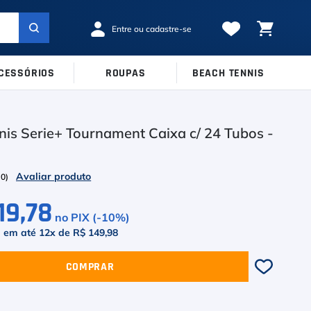
CESSÓRIOS
ROUPAS
BEACH TENNIS
MARCAS
TAMANHOS
Ver Todos
nis Serie+ Tournament Caixa c/ 24 Tubos -
38
39
40
Babolat
41
42
43
Inni
(
0
)
44
45
Odea
19,78
no PIX (-
10
%)
Robin Soderling
6
em até
12
x de
R$ 149,98
Tretorn
COMPRAR
Wilson