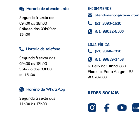
E-COMMERCE
Horário de atendimento
atendimento@casadoteni
Segunda à sexta das
09h00 às 18h00
(51) 3093-1610
Sábado das 09h00 às
(51) 98032-5500
13h00
LOJA FÍSICA
Horário de telefone
(51) 3060-7030
Segunda à sexta das
(51) 99859-1458
09h00 às 18h00
R. Félix da Cunha, 830
Sábado das 09h00
Floresta, Porto Alegre - RS
às 15h00
90570-000
Horário de WhatsApp
REDES SOCIAIS
Segunda à sexta das
11h00 às 17h00