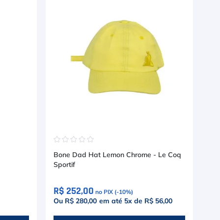
☆
☆
☆
☆
☆
☆
Bone Dad Hat Lemon Chrome - Le Coq
Bon
Sportif
R$ 252,00
R$
no PIX (-
10
%)
Ou R$ 280,00
em até
5
x de
R$ 56,00
Ou