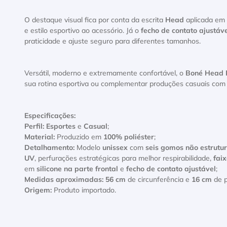
O destaque visual fica por conta da escrita
Head
aplicada em
e estilo esportivo ao acessório. Já o
fecho de contato ajustáv
praticidade e ajuste seguro para diferentes tamanhos.
Versátil, moderno e extremamente confortável, o
Boné Head 
sua rotina esportiva ou complementar produções casuais com 
Especificações:
Perfil:
Esportes
e
Casual
;
Material:
Produzido em
100% poliéster
;
Detalhamento:
Modelo
unissex
com
seis gomos não estrutu
UV
, perfurações estratégicas para melhor respirabilidade,
fai
em
silicone na parte frontal
e
fecho de contato ajustável
;
Medidas aproximadas:
56 cm
de circunferência e
16 cm
de p
Origem:
Produto importado.