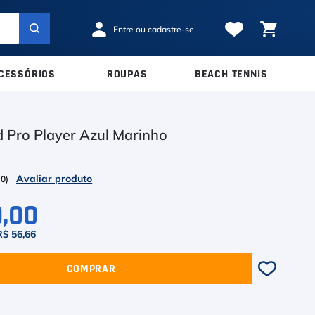
CESSÓRIOS
ROUPAS
BEACH TENNIS
MARCAS
TAMANHOS
Ver Todos
 Pro Player Azul Marinho
38
39
40
Babolat
41
42
43
Inni
(
0
)
44
45
Odea
0,00
Robin Soderling
R$ 56,66
Tretorn
COMPRAR
Wilson