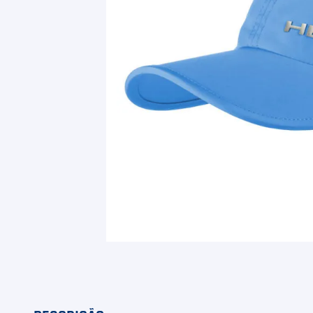
9
º
Calça
10
º
Muse