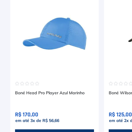
☆
☆
☆
☆
☆
☆
☆
☆
☆
Boné Head Pro Player Azul Marinho
Boné Wilson
R$ 170,00
R$ 125,00
em até
3
x de
R$ 56,66
em até
2
x 