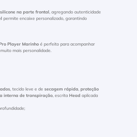
silicone na parte frontal
, agregando autenticidade
el
permite encaixe personalizado, garantindo
Pro Player Marinho
é perfeito para acompanhar
muito mais personalidade.
rados
, tecido leve e de
secagem rápida
,
proteção
xa interna de transpiração
, escrita
Head
aplicada
rofundidade;