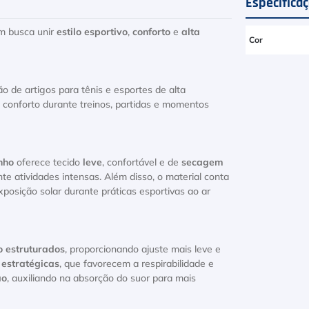
Especifica
em busca unir
estilo esportivo
,
conforto
e
alta
Cor
o de artigos para tênis e esportes de alta
conforto durante treinos, partidas e momentos
inho
oferece tecido
leve
, confortável e de
secagem
e atividades intensas. Além disso, o material conta
xposição solar durante práticas esportivas ao ar
o estruturados
, proporcionando ajuste mais leve e
 estratégicas
, que favorecem a respirabilidade e
ão
, auxiliando na absorção do suor para mais