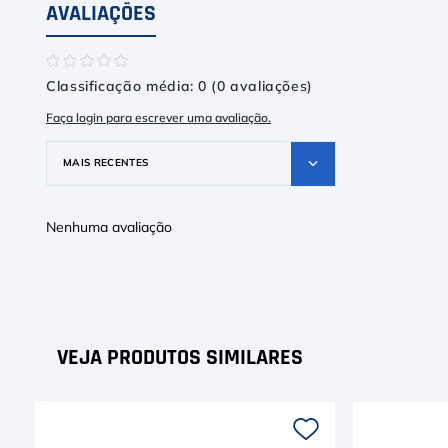
AVALIAÇÕES
☆
☆
☆
☆
☆
Classificação média: 0
(0 avaliações)
Faça login para escrever uma avaliação.
MAIS RECENTES
Nenhuma avaliação