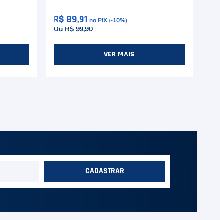
R$ 89,91
R$
no PIX (-
10
%)
Ou R$ 99,90
Ou
VER MAIS
CADASTRAR