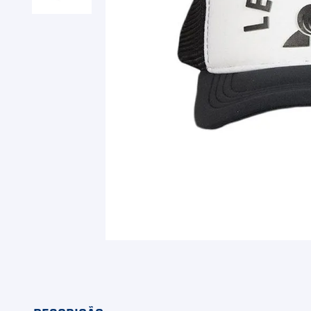
9
º
Camiseta
10
º
Muse