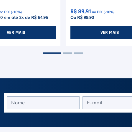
R$ 89,91
no PIX (-
10
%)
no PIX (-
10
%)
90
em até
2
x de
R$ 64,95
Ou R$ 99,90
VER MAIS
VER MAIS