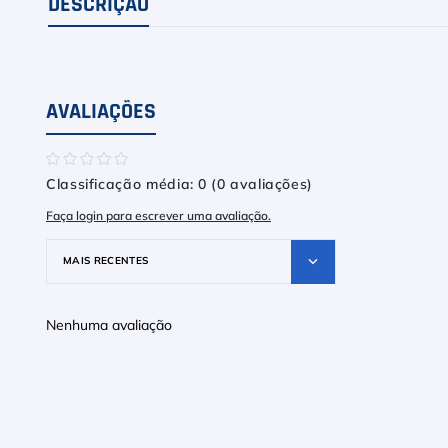
DESCRIÇÃO
AVALIAÇÕES
☆
☆
☆
☆
☆
Classificação média: 0
(0 avaliações)
Faça login para escrever uma avaliação.
MAIS RECENTES
Nenhuma avaliação