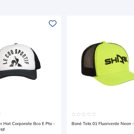
☆
☆
☆
☆
☆
☆
r Hat Corporate Bco E Pto -
Boné Tela 01 Fluorverde Neon 
tif