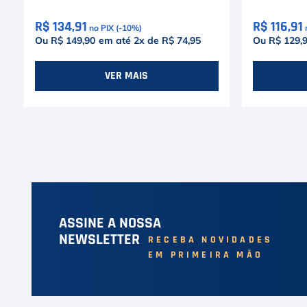
R$ 134,91
R$ 116,91
no PIX (-
10
%)
Ou R$ 149,90
em até
2
x de
R$ 74,95
Ou R$ 129,
VER MAIS
ASSINE A NOSSA
NEWSLETTER
RECEBA NOVIDADES
EM PRIMEIRA MÃO