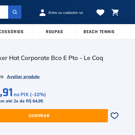
CESSÓRIOS
ROUPAS
BEACH TENNIS
MARCAS
TAMANHOS
Ver Todos
er Hat Corporate Bco E Pto - Le Coq
38
39
40
Babolat
41
42
43
Inni
(
0
)
44
45
Odea
,91
no PIX (-
10
%)
Robin Soderling
em até
2
x de
R$ 64,95
Tretorn
COMPRAR
Wilson