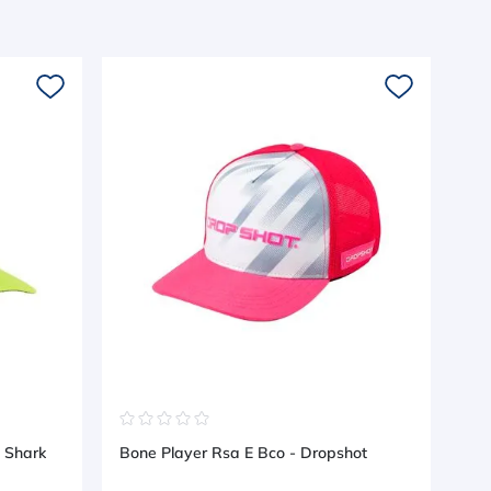
☆
☆
☆
☆
☆
☆
- Shark
Bone Player Rsa E Bco - Dropshot
Bon
Coq