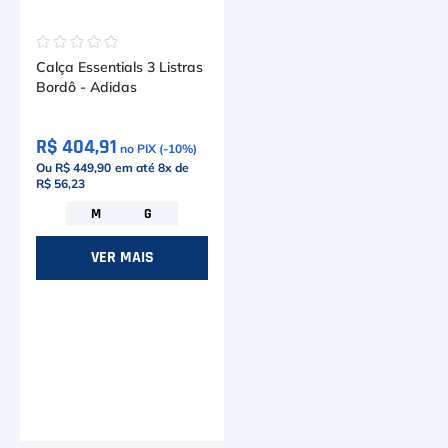
☆
☆
☆
☆
☆
Calça Essentials 3 Listras
Bordô - Adidas
R$ 404,91
no PIX (-
10
%)
Ou R$ 449,90
em até
8
x de
R$ 56,23
M
G
VER MAIS