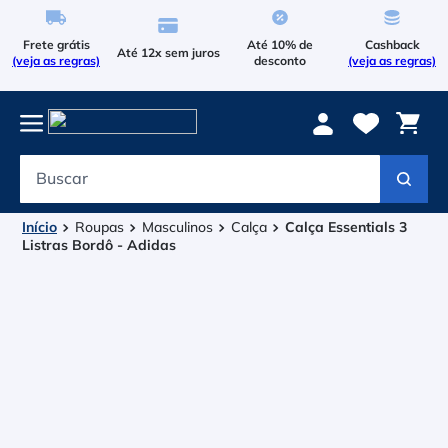
Frete grátis
Até 10% de
Cashback
Até 12x sem juros
(veja as regras)
desconto
(veja as regras)
Buscar
Termos mais buscados
1
º
Le Coq Sportif
Roupas
Masculinos
Calça
Calça Essentials 3
Listras Bordô - Adidas
2
º
Tenis
3
º
Asics Gel Resolution 9
4
º
Le Coq
5
º
Raqueteira