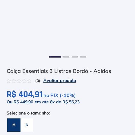
6
º
Head Extreme
7
º
Raquete
8
º
Bola
9
º
Calça
10
º
Muse
Calça Essentials 3 Listras Bordô - Adidas
☆
☆
☆
☆
☆
(
0
)
R$ 404,91
no PIX (-
10
%)
Ou R$ 449,90
em até
8
x de
R$ 56,23
M
G