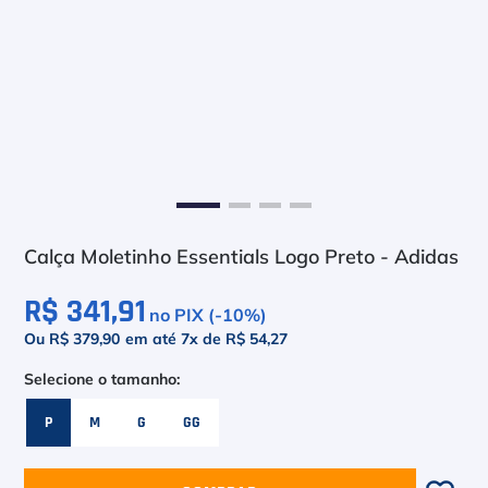
6
º
Bola
7
º
Le Coq
8
º
Raquete
9
º
Camiseta
10
º
M
Calça Moletinho Essentials Logo Preto - Adidas
R$ 341,91
no PIX (-
10
%)
Ou R$ 379,90
em até
7
x de
R$ 54,27
P
M
G
GG