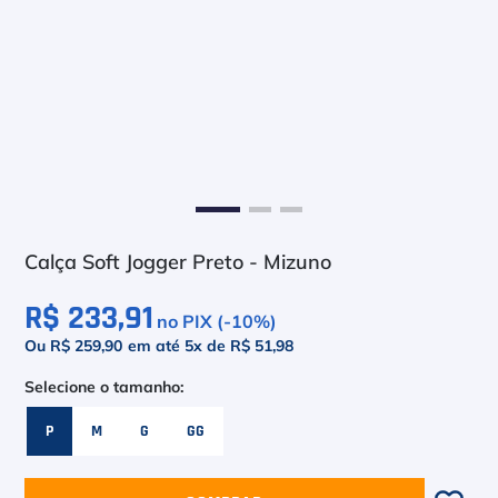
6
º
Head Extreme
7
º
Raquete
8
º
Bola
9
º
Calça
10
º
Overgrip
Calça Soft Jogger Preto - Mizuno
R$ 233,91
no PIX (-
10
%)
Ou R$ 259,90
em até
5
x de
R$ 51,98
P
M
G
GG