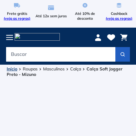
Frete grátis
Até 10% de
Cashback
Até 12x sem juros
(veja as regras)
desconto
(veja as regras)
Buscar
Termos mais buscados
1
º
Le Coq Sportif
Roupas
Masculinos
Calça
Calça Soft Jogger
Preto - Mizuno
2
º
Tenis
3
º
Le Coq
4
º
Raqueteira
5
º
Asics Gel Resolution 9