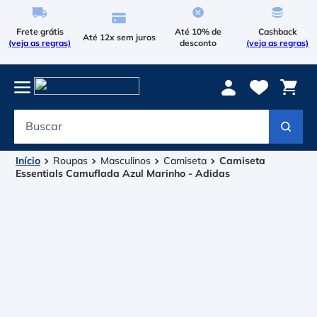
Frete grátis
Até 10% de
Cashback
Até 12x sem juros
(veja as regras)
desconto
(veja as regras)
Buscar
Termos mais buscados
1
º
Le Coq Sportif
Roupas
Masculinos
Camiseta
Camiseta
Essentials Camuflada Azul Marinho - Adidas
2
º
Tenis
3
º
Bola
4
º
Raqueteira
5
º
Asics Gel Resolution 9