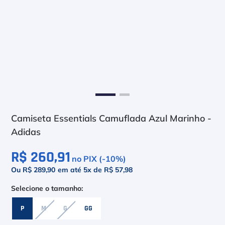
6
º
Le Coq
7
º
Head Extreme
8
º
Raquete
9
º
Camiseta
10
º
Muse
Camiseta Essentials Camuflada Azul Marinho -
Adidas
R$ 260,91
no PIX (-
10
%)
Ou R$ 289,90
em até
5
x de
R$ 57,98
P
M
G
GG