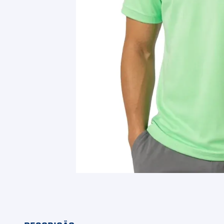
9
º
Camiseta
10
º
Muse