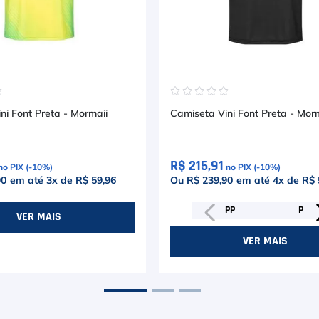
☆
☆
☆
☆
☆
☆
ni Font Preta - Mormaii
Camiseta Vini Font Preta - Mor
R$ 215,91
no PIX (-
10
%)
no PIX (-
10
%)
90
em até
3
x de
R$ 59,96
Ou R$ 239,90
em até
4
x de
R$ 
PP
P
VER MAIS
VER MAIS