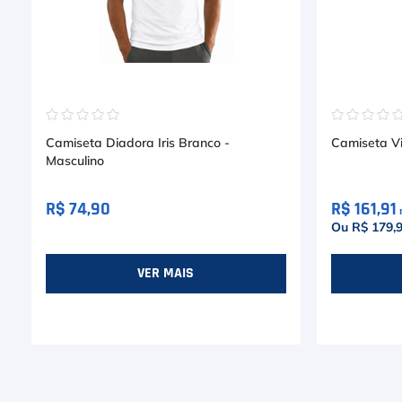
☆
☆
☆
☆
☆
☆
☆
☆
☆
Camiseta Diadora Iris Branco -
Camiseta Vi
Masculino
R$ 74,90
R$ 161,91
Ou R$ 179,
VER MAIS