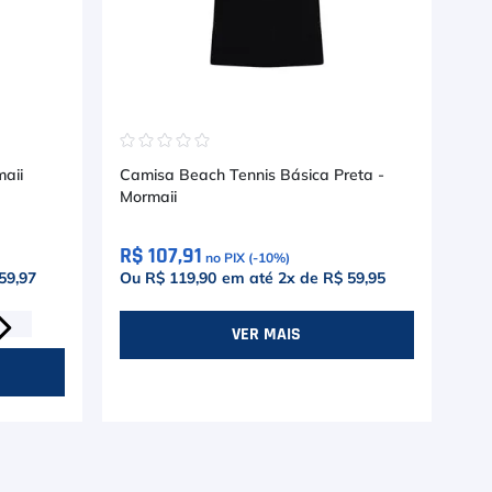
☆
☆
☆
☆
☆
☆
maii
Camisa Beach Tennis Básica Preta -
Ca
Mormaii
R$ 107,91
R$
no PIX (-
10
%)
59,97
Ou R$ 119,90
em até
2
x de
R$ 59,95
Ou
VER MAIS