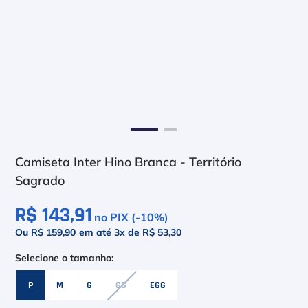
6
º
Head Extreme
7
º
Raquete
8
º
Bola
9
º
Calça
10
º
Muse
Camiseta Inter Hino Branca - Território
Sagrado
R$ 143,91
no PIX (-
10
%)
Ou R$ 159,90
em até
3
x de
R$ 53,30
P
M
G
GG
EGG