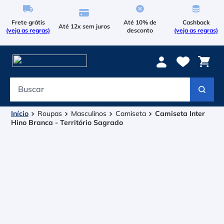
Frete grátis
Até 10% de
Cashback
Até 12x sem juros
(veja as regras)
desconto
(veja as regras)
Buscar
Termos mais buscados
1
º
Le Coq Sportif
Roupas
Masculinos
Camiseta
Camiseta Inter
Hino Branca - Território Sagrado
2
º
Tenis
3
º
Asics Gel Resolution 9
4
º
Le Coq
5
º
Raqueteira