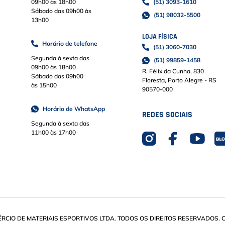
09h00 às 18h00
(51) 3093-1610
Sábado das 09h00 às
(51) 98032-5500
13h00
LOJA FÍSICA
Horário de telefone
(51) 3060-7030
Segunda à sexta das
(51) 99859-1458
09h00 às 18h00
R. Félix da Cunha, 830
Sábado das 09h00
Floresta, Porto Alegre - RS
às 15h00
90570-000
Horário de WhatsApp
REDES SOCIAIS
Segunda à sexta das
11h00 às 17h00
IO DE MATERIAIS ESPORTIVOS LTDA. TODOS OS DIREITOS RESERVADOS. CN