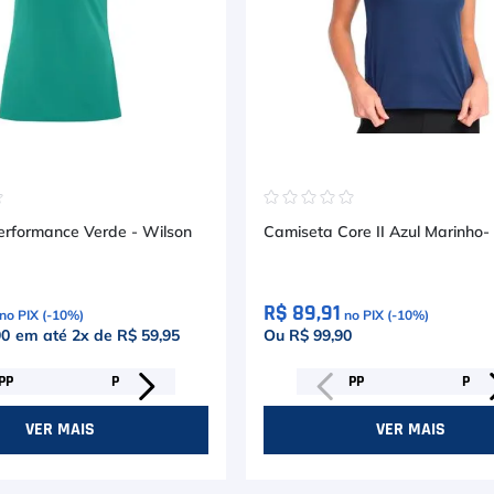
☆
☆
☆
☆
☆
☆
Camiseta Performance Verde - Wilson
Camiseta Core II Azul Marinho-
R$ 89,91
no PIX (-
10
%)
no PIX (-
10
%)
90
em até
2
x de
R$ 59,95
Ou R$ 99,90
PP
P
PP
P
VER MAIS
VER MAIS