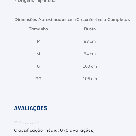
- Origem:
Importado.
9
º
Camiseta
10
º
M
Dimensões Aproximadas cm (Circunferência Completa):
Tamanho
Busto
P
88 cm
M
94 cm
G
100 cm
GG
106 cm
AVALIAÇÕES
☆
☆
☆
☆
☆
Classificação média: 0
(0 avaliações)