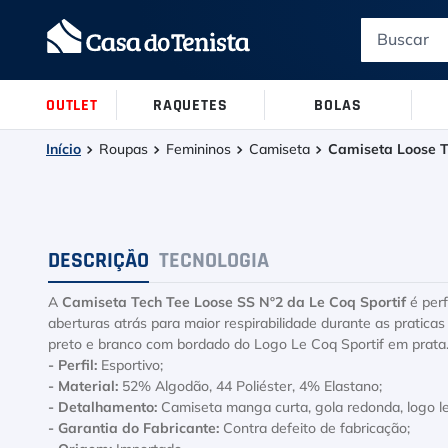
Termos mais buscados
1
º
Le Coq Sportif
OUTLET
RAQUETES
BOLAS
2
º
Tenis
NÍVEL DE J
TUBOS
TÊNIS
ALL COURT 
CARACTERÍ
RAQUETES
PARTES DE
ADULTO
Roupas
Femininos
Camiseta
Camiseta Loose Te
3
º
Raqueteira
Ver Todos
Ver Todos
Ver Todos
Ver Todos
Ver Todos
Iniciante
03 raquete
Conforto
Antivibrad
Camiseta
4
º
Bola
Intermediá
06 raquete
Potência
Overgrip
Polo
DESCRIÇÃO
TECNOLOGIA
5
º
Head Extreme
Performan
09 raquete
Controle
Cushion
Regata
A
Camiseta Tech Tee Loose SS Nº2 da Le Coq Sportif
é perf
6
º
Asics Gel Resolution 9
12 raquete
Spin
Lead tape
Blusa
aberturas atrás para maior respirabilidade durante as pratica
preto e branco com bordado do Logo Le Coq Sportif em pra
7
º
15 raquete
Protetor d
Le Coq
- Perfil:
Esportivo;
- Material:
52% Algodão, 44 Poliéster, 4% Elastano;
8
º
- Detalhamento:
Raquete
Camiseta manga curta, gola redonda, logo le
- Garantia do Fabricante:
Contra defeito de fabricação;