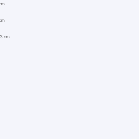
 cm
 cm
03 cm