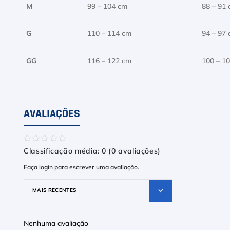
M
99 – 104 cm
88 – 91
G
110 – 114 cm
94 – 97
GG
116 – 122 cm
100 – 1
AVALIAÇÕES
☆
☆
☆
☆
☆
Classificação média: 0
(0 avaliações)
Faça login para escrever uma avaliação.
MAIS RECENTES
Nenhuma avaliação