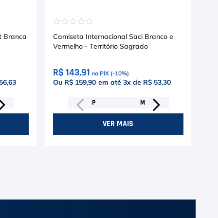
☆
☆
☆
☆
☆
☆
t Branca
Camiseta Internacional Saci Branco e
Ca
Vermelho - Território Sagrado
R$ 143,91
R$
no PIX (-
10
%)
56,63
Ou R$ 159,90
em até
3
x de
R$ 53,30
Ou
P
M
VER MAIS