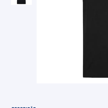
9
º
Camiseta
10
º
M