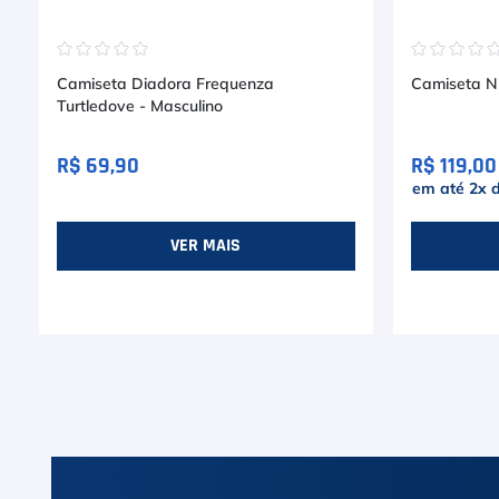
☆
☆
☆
☆
☆
☆
☆
☆
☆
Camiseta Diadora Frequenza
Turtledove - Masculino
R$ 69,90
R$ 119,00
em até
2
x 
VER MAIS