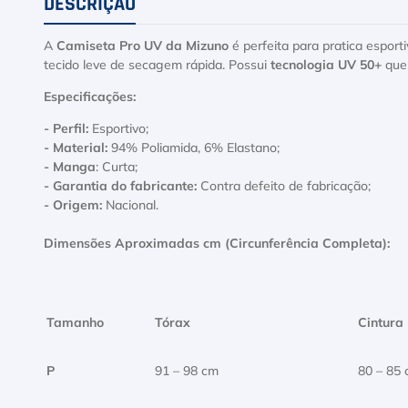
DESCRIÇÃO
A
Camiseta Pro UV da Mizuno
é perfeita para pratica espor
tecido leve de secagem rápida. Possui
tecnologia UV 50+
que
Especificações:
- Perfil:
Esportivo;
- Material:
94% Poliamida, 6% Elastano;
- Manga
: Curta;
- Garantia do fabricante:
Contra defeito de fabricação;
- Origem:
Nacional.
Dimensões Aproximadas cm (Circunferência Completa):
Tamanho
Tórax
Cintura
P
91 – 98 cm
80 – 85