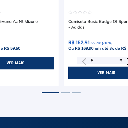
☆
☆
☆
☆
☆
☆
Camiseta Nirvana Az Nt Mizuno
Camiseta Basic Badge Of Spor
- Adidas
R$ 152,91
no PIX (-
10
%)
de
R$ 59,50
Ou R$ 169,90
em até
3
x de
R$ 
P
M
VER MAIS
VER MAIS