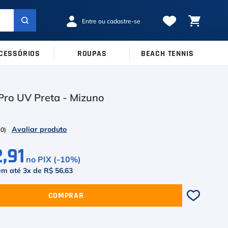
CESSÓRIOS
ROUPAS
BEACH TENNIS
MARCAS
TAMANHOS
Ver Todos
Pro UV Preta - Mizuno
38
39
40
Babolat
41
42
43
Inni
(
0
)
44
45
Odea
,91
no PIX (-
10
%)
Robin Soderling
em até
3
x de
R$ 56,63
Tretorn
COMPRAR
Wilson