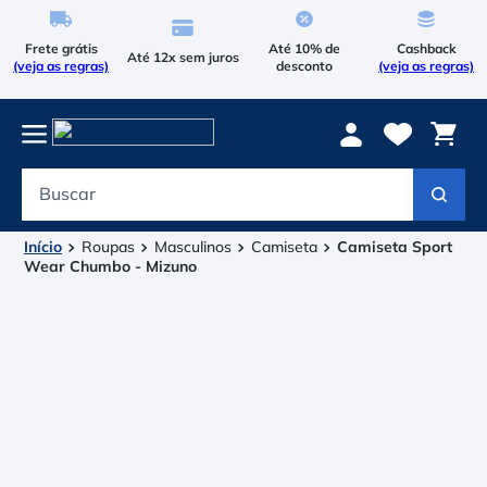
Frete grátis
Até 10% de
Cashback
Até 12x sem juros
(veja as regras)
desconto
(veja as regras)
Buscar
Termos mais buscados
1
º
Le Coq Sportif
Roupas
Masculinos
Camiseta
Camiseta Sport
Wear Chumbo - Mizuno
2
º
Tenis
3
º
Raqueteira
4
º
Head Extreme
5
º
Bola