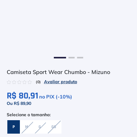
6
º
Asics Gel Resolution 9
7
º
Le Coq
8
º
Raquete
9
º
Camiseta
10
º
M
Camiseta Sport Wear Chumbo - Mizuno
☆
☆
☆
☆
☆
(
0
)
R$ 80,91
no PIX (-
10
%)
Ou R$ 89,90
P
M
G
GG