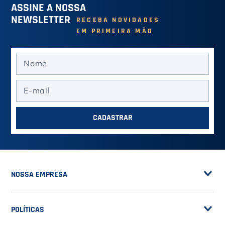
Camiseta Diadora Iris Jet
Black - Masculino
R$ 74,90
Camiseta Nirvana Az Nt
Mizuno
VER MAIS
R$ 119,00
em até
2
x de
R$ 59,50
VER MAIS