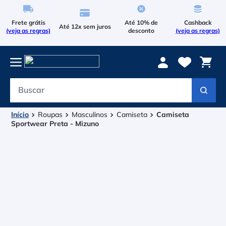
Frete grátis
Até 10% de
Cashback
Até 12x sem juros
(veja as regras)
desconto
(veja as regras)
Buscar
Termos mais buscados
1
º
Le Coq Sportif
Roupas
Masculinos
Camiseta
Camiseta
Sportwear Preta - Mizuno
2
º
Tenis
3
º
Le Coq
4
º
Raqueteira
5
º
Asics Gel Resolution 9