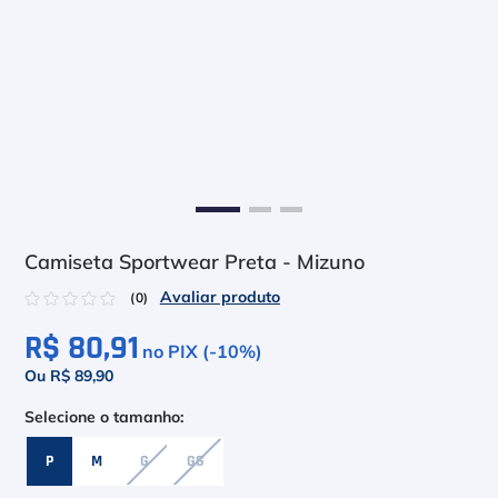
6
º
Head Extreme
7
º
Raquete
8
º
Bola
9
º
Calça
10
º
Muse
Camiseta Sportwear Preta - Mizuno
☆
☆
☆
☆
☆
(
0
)
R$ 80,91
no PIX (-
10
%)
Ou R$ 89,90
P
M
G
GG