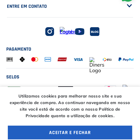
Segunda à sexta das
ENTRE EM CONTATO
09h00 às 18h00
E-COMMERCE
Sábado das 09h00 às
15h00
atendimento@casadotenista.com.br
(51) 3093-1610
Horário de telefone
(51) 8032-5500
Segunda à sexta das
PAGAMENTO
LOJA FÍSICA
09h00 às 18h00
(51) 3060-7030
Sábado das 09h00
às 15h00
(51) 8032-5500
R. Félix da Cunha, 830
SELOS
Floresta, Porto Alegre - RS
Horário de WhatsApp
90570-000
Segunda à sexta das
11h00 às 17h00
Utilizamos cookies para melhorar nosso site e sua
experiência de compra.
Ao continuar navegando em nosso
Copyright © 2018 - 2023 WWW.CASADOTENISTA.COM.BR, SM
site você está de acordo com a nossa Política de
COMÉRCIO DE MATERIAIS ESPORTIVOS LTDA. TODOS OS DIREITOS
Privacidade quanto a utilização de cookies.
RESERVADOS. CNPJ 30.739.811/0001-70
ACEITAR E FECHAR
OFERTAS ESPECIAIS
4 ofertas