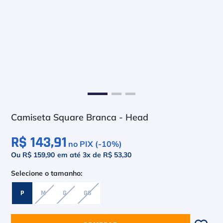
6
º
Le Coq
7
º
Head Extreme
8
º
Raquete
9
º
Camiseta
10
º
Muse
Camiseta Square Branca - Head
R$ 143,91
no PIX (-
10
%)
Ou R$ 159,90
em até
3
x de
R$ 53,30
P
M
G
GG