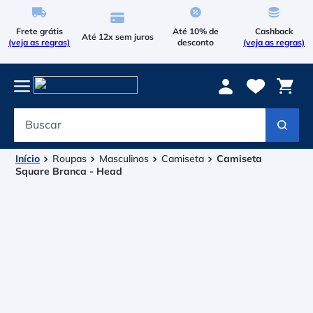
Frete grátis
Até 10% de
Cashback
Até 12x sem juros
(veja as regras)
desconto
(veja as regras)
Buscar
Termos mais buscados
1
º
Le Coq Sportif
Roupas
Masculinos
Camiseta
Camiseta
Square Branca - Head
2
º
Tenis
3
º
Bola
4
º
Raqueteira
5
º
Asics Gel Resolution 9