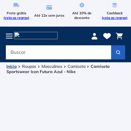
Frete grátis
Até 10% de
Cashback
Até 12x sem juros
(veja as regras)
desconto
(veja as regras)
Buscar
Termos mais buscados
1
º
Le Coq Sportif
Roupas
Masculinos
Camiseta
Camiseta
Sportswear Icon Futura Azul - Nike
2
º
Tenis
3
º
Bola
4
º
Raqueteira
5
º
Asics Gel Resolution 9