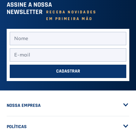
Camiseta Diadora
Camiseta Diadora Iris Jet
Campione Canario Brasil
Black - Masculino
- Masculino
R$ 74,90
R$ 74,90
VER MAIS
VER MAIS