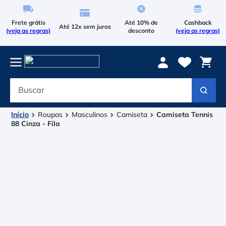
Frete grátis
Até 10% de
Cashback
Até 12x sem juros
(veja as regras)
desconto
(veja as regras)
Buscar
Termos mais buscados
1
º
Le Coq Sportif
Roupas
Masculinos
Camiseta
Camiseta Tennis
88 Cinza - Fila
2
º
Tenis
3
º
Bola
4
º
Raqueteira
5
º
Asics Gel Resolution 9