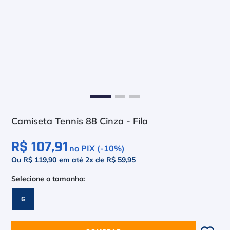
6
º
Le Coq
7
º
Head Extreme
8
º
Raquete
9
º
Camiseta
10
º
Muse
Camiseta Tennis 88 Cinza - Fila
R$ 107,91
no PIX (-
10
%)
Ou R$ 119,90
em até
2
x de
R$ 59,95
G