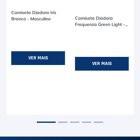
Camiseta Diadora Iris
Camiseta Diadora
Branco - Masculino
o
Frequenza Green Light -
Masculino
R$ 74,90
R$ 69,90
VER MAIS
VER MAIS