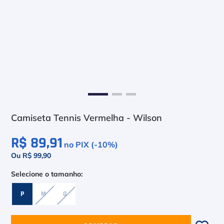
6
º
Le Coq
7
º
Head Extreme
8
º
Raquete
9
º
Camiseta
10
º
Muse
Camiseta Tennis Vermelha - Wilson
R$ 89,91
no PIX (-
10
%)
Ou R$ 99,90
P
M
G