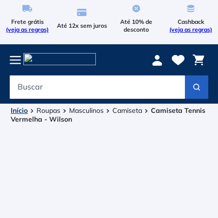
Frete grátis
Até 10% de
Cashback
Até 12x sem juros
(veja as regras)
desconto
(veja as regras)
Buscar
Termos mais buscados
1
º
Le Coq Sportif
Roupas
Masculinos
Camiseta
Camiseta Tennis
Vermelha - Wilson
2
º
Tenis
3
º
Bola
4
º
Raqueteira
5
º
Asics Gel Resolution 9