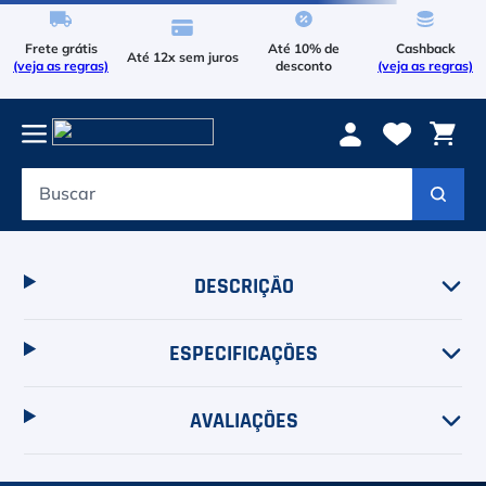
Frete grátis
Até 10% de
Cashback
Até 12x sem juros
(veja as regras)
desconto
(veja as regras)
Buscar
capa-de-raquete-roland-garros-2026-wilson-cprt1319
CAPA-DE-
RAQUETE-ROLAND-GARROS-2026-WILSON-
CPRT1319
Verifique os termos digitados.
Tente utilizar uma única palavra.
Utilize
termos genéricos na busca.
Tente utilizar sinônimos do termo