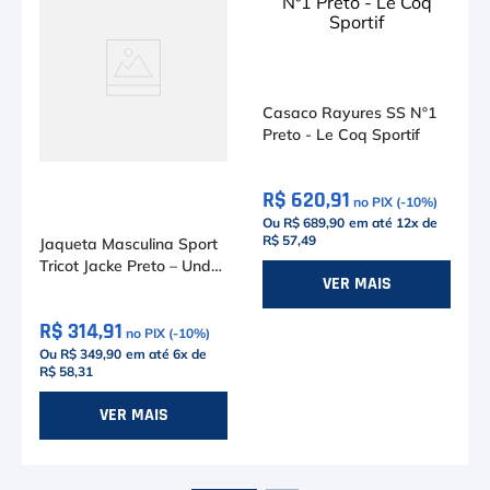
Jaqueta Masculina Sport
Casaco Rayures SS Nº1
Tricot Jacke Preto – Under
Preto - Le Coq Sportif
Armour
R$ 314,91
R$ 620,91
no PIX (-
10
%)
no PIX (-
10
%)
Ou R$ 349,90
em até
6
x de
Ou R$ 689,90
em até
12
x de
R$ 58,31
R$ 57,49
M
G
P
M
VER MAIS
VER MAIS