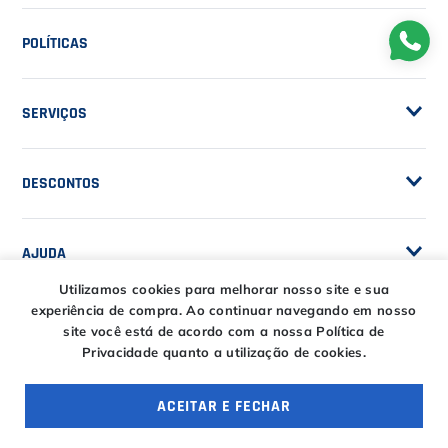
NOSSA EMPRESA
Sobre a Casa do Tenista
POLÍTICAS
Seja Fornecedor
Frete Grátis
Trabalhe Conosco
SERVIÇOS
Trocas e Devoluções
Customização de Raquetes
Privacidade
DESCONTOS
Serviços e Encordoamento
Especial Price / Clubes
IS Tênis - Sistema de Ranking
AJUDA
Cashback
Utilizamos cookies para melhorar nosso site e sua
experiência de compra.
Ao continuar navegando em nosso
Canais de Atendimento
site você está de acordo com a nossa Política de
BLACK FRIDAY CT
Privacidade quanto a utilização de cookies.
CENTRAL DE RELACIONAMENTO
Trocas e devoluções
CT DAY
Tire suas dúvidas
Entregas
ACEITAR E FECHAR
OFERTAS ESPECIAIS
4 ofertas
HORÁRIOS