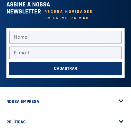
Chuteira Society Maxima
Chuteira de Futsal Top
Branca - Joma
Flex Branco - Joma
R$ 269,91
no PIX (-
10
%)
R$ 629,91
no PIX (-
10
%)
Ou R$ 299,90
em até
5
x de
R$ 59,98
Ou R$ 699,90
em até
12
x de
R$ 58,32
VER MAIS
VER MAIS