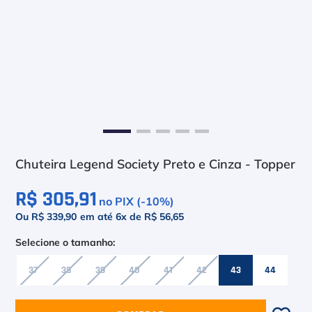
6
º
Head Extreme
7
º
Raquete
8
º
Bola
9
º
Calça
10
º
Overgrip
Chuteira Legend Society Preto e Cinza - Topper
R$ 305,91
no PIX (-
10
%)
Ou R$ 339,90
em até
6
x de
R$ 56,65
37
38
39
40
41
42
43
44