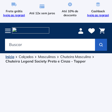
Frete grátis
Até 10% de
Cashback
Até 12x sem juros
(veja as regras)
desconto
(veja as regras)
Buscar
Termos mais buscados
1
º
Le Coq Sportif
Calçados
Masculinos
Chuteira Masculino
Chuteira Legend Society Preto e Cinza - Topper
2
º
Tenis
3
º
Le Coq
4
º
Asics Gel Resolution 9
5
º
Raqueteira