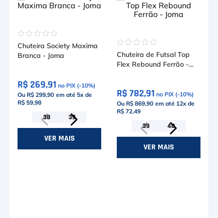
☆
☆
☆
☆
☆
☆
☆
☆
☆
☆
Chuteira Society Maxima
Chuteira de Futsal Top
Branca - Joma
Flex Rebound Ferrão -
Joma
R$ 269,91
no PIX (-
10
%)
R$ 782,91
no PIX (-
10
%)
Ou R$ 299,90
em até
5
x de
R$ 59,98
Ou R$ 869,90
em até
12
x de
R$ 72,49
38
39
39
40
VER MAIS
VER MAIS