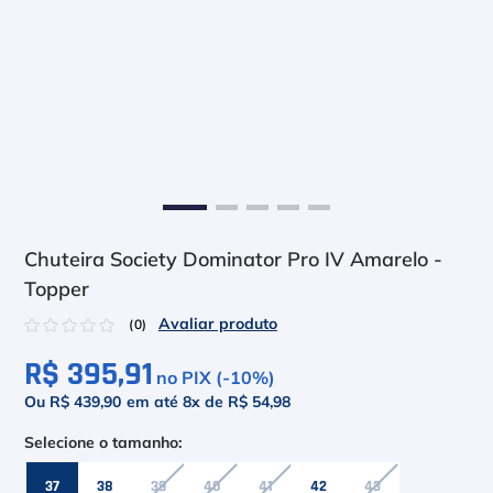
6
º
Asics Gel Resolution 9
7
º
Le Coq
8
º
Raquete
9
º
Camiseta
10
º
M
Chuteira Society Dominator Pro IV Amarelo -
Topper
☆
☆
☆
☆
☆
(
0
)
R$ 395,91
no PIX (-
10
%)
Ou R$ 439,90
em até
8
x de
R$ 54,98
37
38
39
40
41
42
43