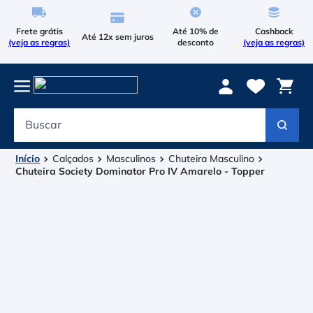
Frete grátis
Até 10% de
Cashback
Até 12x sem juros
(veja as regras)
desconto
(veja as regras)
Buscar
Termos mais buscados
1
º
Le Coq Sportif
Calçados
Masculinos
Chuteira Masculino
Chuteira Society Dominator Pro IV Amarelo - Topper
2
º
Tenis
3
º
Raqueteira
4
º
Head Extreme
5
º
Bola