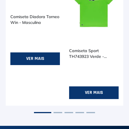
Camiseta Diadora Torneo
Win - Masculino
R$ 74,90
Camiseta Sport
TH743923 Verde -
VER MAIS
Lacoste
R$ 379,90
no PIX (-
5
%)
Ou R$ 399,90
em até
7
x de
R$ 57,12
P
4 (M)
VER MAIS