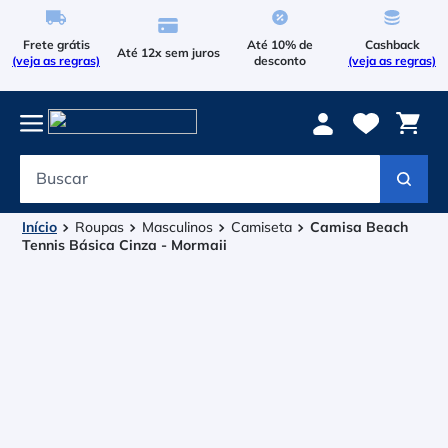
Frete grátis
Até 10% de
Cashback
Até 12x sem juros
(veja as regras)
desconto
(veja as regras)
Buscar
Termos mais buscados
1
º
Le Coq Sportif
Roupas
Masculinos
Camiseta
Camisa Beach
Tennis Básica Cinza - Mormaii
2
º
Tenis
3
º
Bola
4
º
Raqueteira
5
º
Asics Gel Resolution 9