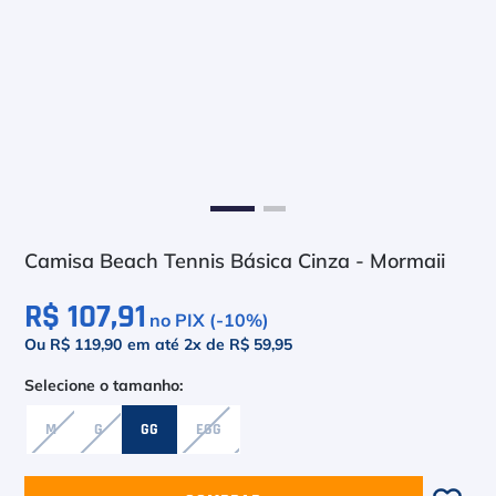
6
º
Le Coq
7
º
Head Extreme
8
º
Raquete
9
º
Camiseta
10
º
Muse
Camisa Beach Tennis Básica Cinza - Mormaii
R$ 107,91
no PIX (-
10
%)
Ou R$ 119,90
em até
2
x de
R$ 59,95
M
G
GG
EGG