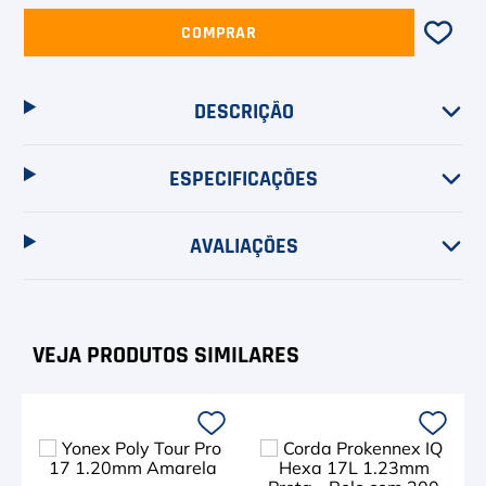
6
º
Head Extreme
COMPRAR
7
º
Raquete
8
º
Bola
DESCRIÇÃO
9
º
Calça
ESPECIFICAÇÕES
10
º
Muse
AVALIAÇÕES