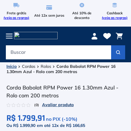
Frete grátis
Até 10% de
Cashback
Até 12x sem juros
(veja as regras)
desconto
(veja as regras)
Buscar
Termos mais buscados
1
º
Le Coq Sportif
Cordas
Rolos
Corda Babolat RPM Power 16
1.30mm Azul - Rolo com 200 metros
2
º
Tenis
Corda Babolat RPM Power 16 1.30mm Azul -
3
º
Le Coq
Rolo com 200 metros
4
º
Raqueteira
☆
☆
☆
☆
☆
(
0
)
R$ 1.799,91
5
º
Asics Gel Resolution 9
no PIX (-
10
%)
Ou R$ 1.999,90
em até
12
x de
R$ 166,65