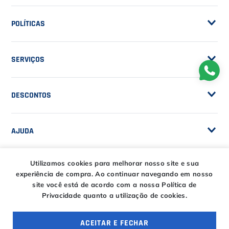
Sobre a Casa do Tenista
POLÍTICAS
Seja Fornecedor
Frete Grátis
Trabalhe Conosco
SERVIÇOS
Trocas e Devoluções
Customização de Raquetes
Privacidade
DESCONTOS
Serviços e Encordoamento
Especial Price / Clubes
IS Tênis - Sistema de Ranking
AJUDA
Cashback
Canais de Atendimento
BLACK FRIDAY CT
Utilizamos cookies para melhorar nosso site e sua
CENTRAL DE RELACIONAMENTO
Trocas e devoluções
experiência de compra.
Ao continuar navegando em nosso
CT DAY
Tire suas dúvidas
site você está de acordo com a nossa Política de
Entregas
Privacidade quanto a utilização de cookies.
HORÁRIOS
Troca Fácil CT
Horário de atendimento
ACEITAR E FECHAR