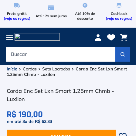
Frete grátis
Até 10% de
Cashback
Até 12x sem juros
(veja as regras)
desconto
(veja as regras)
Buscar
Termos mais buscados
1
º
Le Coq Sportif
Cordas
Sets Lacrados
Corda Enc Set Lxn Smart
1.25mm Chmb - Luxilon
2
º
Tenis
Corda Enc Set Lxn Smart 1.25mm Chmb -
3
º
Raqueteira
Luxilon
4
º
Head Extreme
R$ 190,00
5
º
em até
3
x de
R$ 63,33
Bola