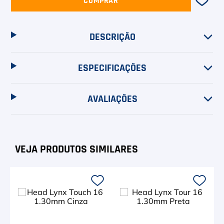
6
º
Asics Gel Resolution 9
COMPRAR
7
º
Le Coq
DESCRIÇÃO
8
º
Raquete
ESPECIFICAÇÕES
9
º
Camiseta
10
º
M
AVALIAÇÕES