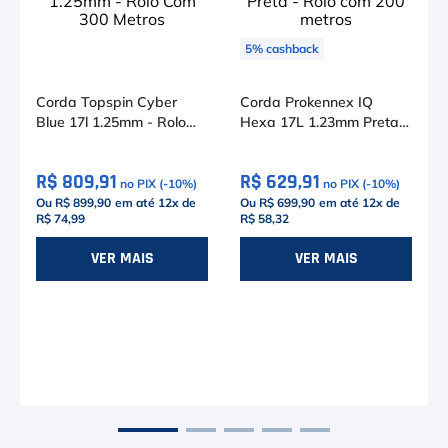
5
%
cashback
Corda Topspin Cyber
Corda Prokennex IQ
Blue 17l 1.25mm - Rolo
Hexa 17L 1.23mm Preta -
Com 300 Metros
Rolo com 200 metros
R$ 809,91
R$ 629,91
no PIX (-
10
%)
no PIX (-
10
%)
Ou R$ 899,90
em até
12
x de
Ou R$ 699,90
em até
12
x de
R$ 74,99
R$ 58,32
VER MAIS
VER MAIS