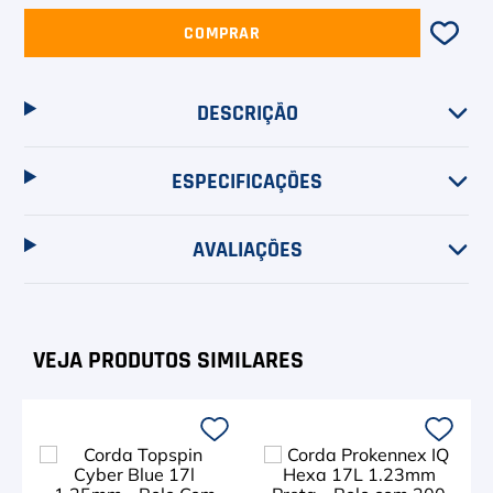
6
º
Le Coq
COMPRAR
7
º
Head Extreme
8
º
Raquete
DESCRIÇÃO
9
º
Camiseta
ESPECIFICAÇÕES
10
º
Muse
AVALIAÇÕES