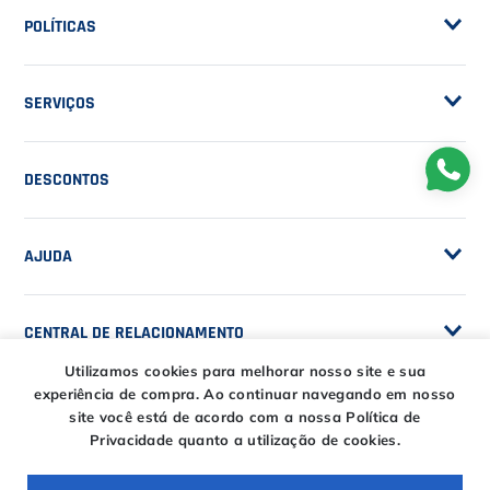
POLÍTICAS
Seja Fornecedor
Frete Grátis
Trabalhe Conosco
SERVIÇOS
Trocas e Devoluções
Customização de Raquetes
Privacidade
DESCONTOS
Serviços e Encordoamento
Especial Price / Clubes
IS Tênis - Sistema de Ranking
AJUDA
Cashback
Canais de Atendimento
BLACK FRIDAY CT
CENTRAL DE RELACIONAMENTO
Trocas e devoluções
CT DAY
Tire suas dúvidas
Utilizamos cookies para melhorar nosso site e sua
Entregas
experiência de compra.
Ao continuar navegando em nosso
HORÁRIOS
site você está de acordo com a nossa Política de
Troca Fácil CT
Privacidade quanto a utilização de cookies.
Horário de atendimento
Segunda à sexta das
ENTRE EM CONTATO