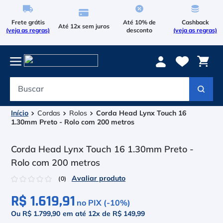
Frete grátis
Até 10% de
Cashback
Até 12x sem juros
(veja as regras)
desconto
(veja as regras)
Buscar
Termos mais buscados
1
º
Le Coq Sportif
Cordas
Rolos
Corda Head Lynx Touch 16
1.30mm Preto - Rolo com 200 metros
2
º
Tenis
Corda Head Lynx Touch 16 1.30mm Preto -
3
º
Bola
Rolo com 200 metros
4
º
Raqueteira
☆
☆
☆
☆
☆
(
0
)
R$ 1.619,91
5
º
Asics Gel Resolution 9
no PIX (-
10
%)
Ou R$ 1.799,90
em até
12
x de
R$ 149,99