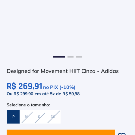
6
º
Head Extreme
7
º
Raquete
8
º
Bola
9
º
Calça
10
º
Muse
Designed for Movement HIIT Cinza - Adidas
R$ 269,91
no PIX (-
10
%)
Ou R$ 299,90
em até
5
x de
R$ 59,98
P
M
G
GG