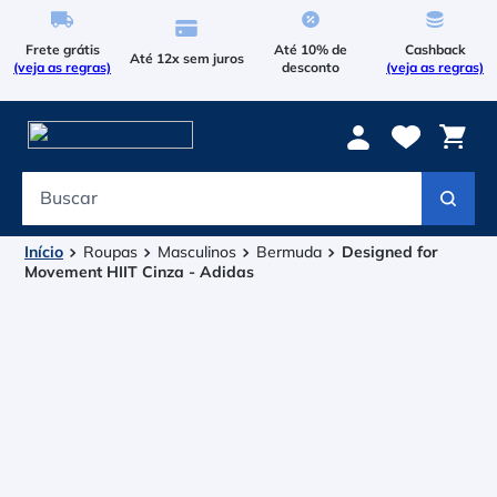
Frete grátis
Até 10% de
Cashback
Até 12x sem juros
(veja as regras)
desconto
(veja as regras)
Buscar
Termos mais buscados
1
º
Le Coq Sportif
Roupas
Masculinos
Bermuda
Designed for
Movement HIIT Cinza - Adidas
2
º
Tenis
3
º
Asics Gel Resolution 9
4
º
Le Coq
5
º
Raqueteira