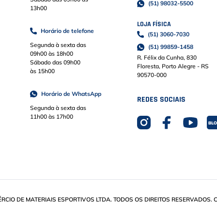
(51) 98032-5500
13h00
LOJA FÍSICA
Horário de telefone
(51) 3060-7030
Segunda à sexta das
(51) 99859-1458
09h00 às 18h00
R. Félix da Cunha, 830
Sábado das 09h00
Floresta, Porto Alegre - RS
às 15h00
90570-000
Horário de WhatsApp
REDES SOCIAIS
Segunda à sexta das
11h00 às 17h00
IO DE MATERIAIS ESPORTIVOS LTDA. TODOS OS DIREITOS RESERVADOS. CN