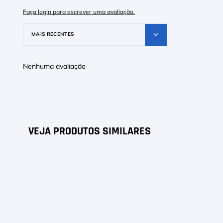
9
º
Camiseta
Faça login para escrever uma avaliação.
10
º
Muse
MAIS RECENTES
Nenhuma avaliação