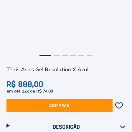
6
º
Le Coq
7
º
Head Extreme
8
º
Raquete
9
º
Camiseta
10
º
Muse
Tênis Asics Gel Resolution X Azul
R$ 888,00
em até
12
x de
R$ 74,00
COMPRAR
DESCRIÇÃO