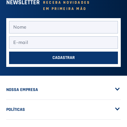
NEWSLETTER
RECEBA NOVIDADES
EM PRIMEIRA MÃO
CADASTRAR
NOSSA EMPRESA
Sobre a Casa do Tenista
POLÍTICAS
Seja Fornecedor
Frete Grátis
Trabalhe Conosco