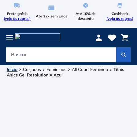
Frete grátis
Até 10% de
Cashback
Até 12x sem juros
(veja as regras)
desconto
(veja as regras)
Buscar
Termos mais buscados
1
º
Le Coq Sportif
Calçados
Femininos
All Court Feminino
Tênis
Asics Gel Resolution X Azul
2
º
Tenis
3
º
Bola
4
º
Raqueteira
5
º
Asics Gel Resolution 9