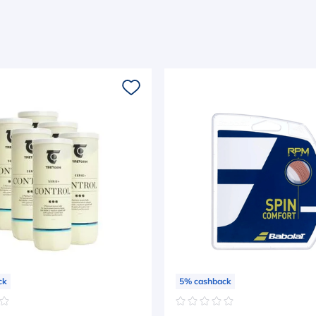
ck
5
%
cashback
☆
☆
☆
☆
☆
☆
☆