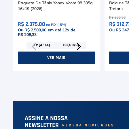
Raquete De Tênis Yonex Vcore 98 305g
Bola de Tê
16x19 (2026)
Tretorn
R$
399
,
90
R$ 2.375,00
R$ 312,7
no PIX (-
5
%)
Ou R$ 2.500,00
em até
12
x de
Ou R$ 347
R$ 208,33
L2 (4 1/4)
L3 (4 3/8)
VER MAIS
ASSINE A NOSSA
NEWSLETTER
RECEBA NOVIDADES