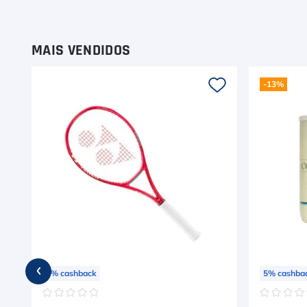
9
º
Camiseta
10
º
Muse
MAIS VENDIDOS
-
13%
5
%
cashback
5
%
cashba
☆
☆
☆
☆
☆
☆
☆
☆