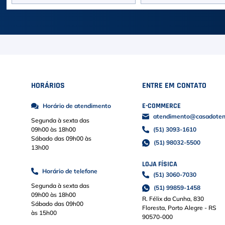
HORÁRIOS
ENTRE EM CONTATO
E-COMMERCE
Horário de atendimento
atendimento@casadoteni
Segunda à sexta das
09h00 às 18h00
(51) 3093-1610
Sábado das 09h00 às
(51) 98032-5500
13h00
LOJA FÍSICA
Horário de telefone
(51) 3060-7030
Segunda à sexta das
(51) 99859-1458
09h00 às 18h00
R. Félix da Cunha, 830
Sábado das 09h00
Floresta, Porto Alegre - RS
às 15h00
90570-000