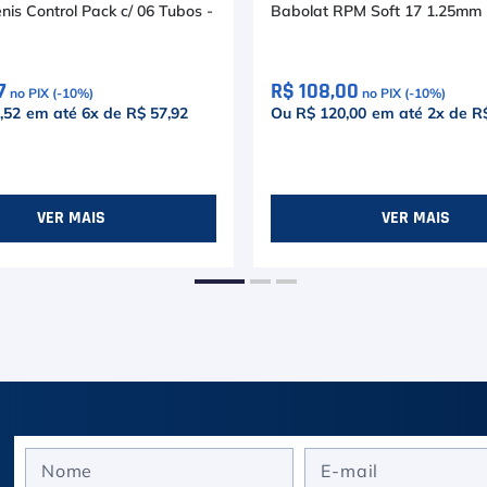
nis Control Pack c/ 06 Tubos -
Babolat RPM Soft 17 1.25mm
7
R$ 108,00
no PIX (-
10
%)
no PIX (-
10
%)
,52
em até
6
x de
R$ 57,92
Ou R$ 120,00
em até
2
x de
R$
VER MAIS
VER MAIS