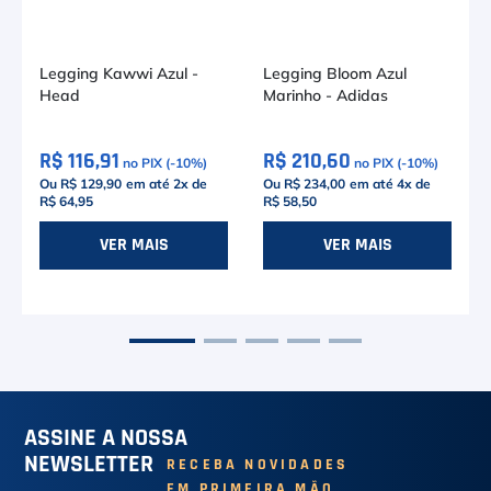
Legging Kawwi Azul -
Legging Bloom Azul
Head
Marinho - Adidas
R$ 116,91
R$ 210,60
no PIX (-
10
%)
no PIX (-
10
%)
Ou R$ 129,90
em até
2
x de
Ou R$ 234,00
em até
4
x de
R$ 64,95
R$ 58,50
3
P
M
VER MAIS
VER MAIS