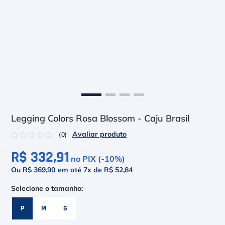
6
º
Le Coq
7
º
Head Extreme
8
º
Raquete
9
º
Camiseta
10
º
Muse
Legging Colors Rosa Blossom - Caju Brasil
☆
☆
☆
☆
☆
(
0
)
R$ 332,91
no PIX (-
10
%)
Ou R$ 369,90
em até
7
x de
R$ 52,84
P
M
G