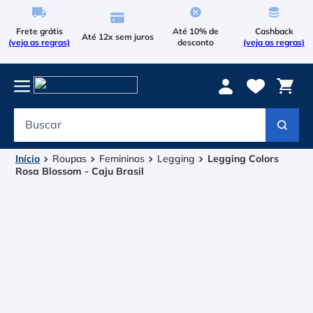
Frete grátis
Até 10% de
Cashback
Até 12x sem juros
(veja as regras)
desconto
(veja as regras)
Buscar
Termos mais buscados
1
º
Le Coq Sportif
Roupas
Femininos
Legging
Legging Colors
Rosa Blossom - Caju Brasil
2
º
Tenis
3
º
Bola
4
º
Raqueteira
5
º
Asics Gel Resolution 9