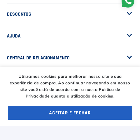
Sobre a Casa do Tenista
POLÍTICAS
Seja Fornecedor
Frete Grátis
Trabalhe Conosco
SERVIÇOS
Trocas e Devoluções
Customização de Raquetes
Privacidade
DESCONTOS
Serviços e Encordoamento
Especial Price / Clubes
Utilizamos cookies para melhorar nosso site e sua
IS Tênis - Sistema de Ranking
experiência de compra.
Ao continuar navegando em nosso
AJUDA
Cashback
site você está de acordo com a nossa Política de
Canais de Atendimento
Privacidade quanto a utilização de cookies.
BLACK FRIDAY CT
CENTRAL DE RELACIONAMENTO
Trocas e devoluções
ACEITAR E FECHAR
CT DAY
Tire suas dúvidas
OFERTAS ESPECIAIS
4 ofertas
Entregas
HORÁRIOS
Troca Fácil CT
Horário de atendimento