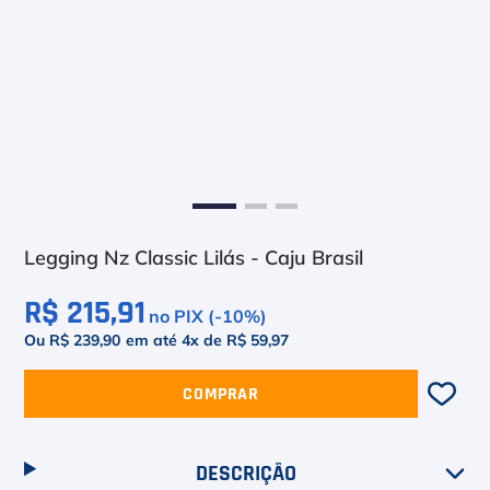
6
º
Le Coq
7
º
Head Extreme
8
º
Raquete
9
º
Camiseta
10
º
Muse
Legging Nz Classic Lilás - Caju Brasil
R$ 215,91
no PIX (-
10
%)
Ou R$ 239,90
em até
4
x de
R$ 59,97
COMPRAR
DESCRIÇÃO