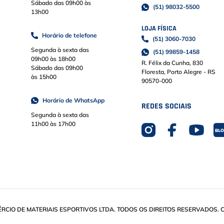
Sábado das 09h00 às
(51) 98032-5500
13h00
LOJA FÍSICA
Horário de telefone
(51) 3060-7030
Segunda à sexta das
(51) 99859-1458
09h00 às 18h00
R. Félix da Cunha, 830
Sábado das 09h00
Floresta, Porto Alegre - RS
às 15h00
90570-000
Horário de WhatsApp
REDES SOCIAIS
Segunda à sexta das
11h00 às 17h00
IO DE MATERIAIS ESPORTIVOS LTDA. TODOS OS DIREITOS RESERVADOS. CN