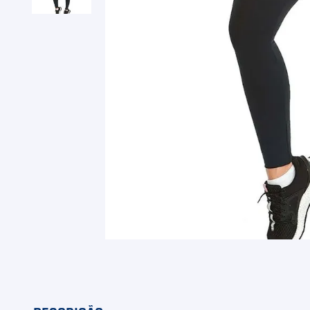
9
º
Camiseta
10
º
M