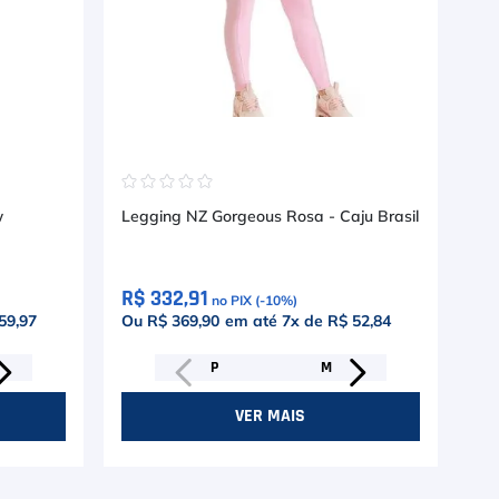
☆
☆
☆
☆
☆
☆
w
Legging NZ Gorgeous Rosa - Caju Brasil
Le
Bra
R$ 332,91
R$
no PIX (-
10
%)
59,97
Ou R$ 369,90
em até
7
x de
R$ 52,84
Ou
P
M
VER MAIS