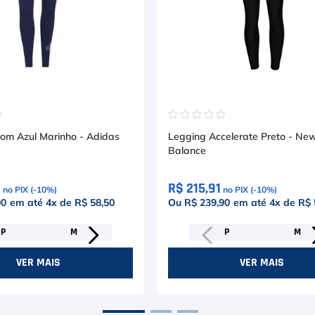
☆
☆
☆
☆
☆
☆
om Azul Marinho - Adidas
Legging Accelerate Preto - Ne
Balance
0
R$ 215,91
no PIX (-
10
%)
no PIX (-
10
%)
00
em até
4
x de
R$ 58,50
Ou R$ 239,90
em até
4
x de
R$ 
P
M
P
M
VER MAIS
VER MAIS