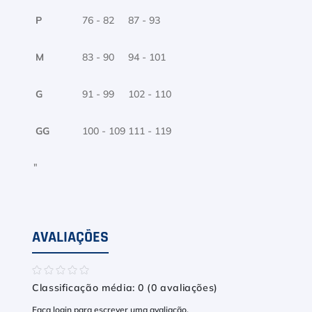
P
76 - 82
87 - 93
M
83 - 90
94 - 101
G
91 - 99
102 - 110
GG
100 - 109
111 - 119
"
AVALIAÇÕES
☆
☆
☆
☆
☆
Classificação média: 0
(0 avaliações)
Faça login para escrever uma avaliação.