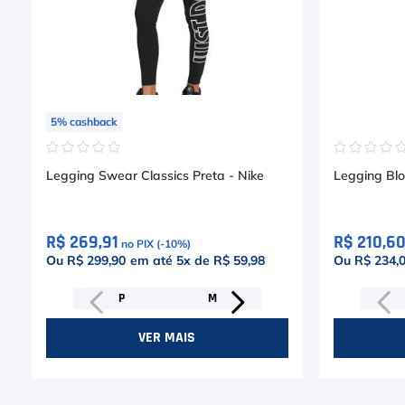
5
%
cashback
☆
☆
☆
☆
☆
☆
☆
☆
☆
Legging Swear Classics Preta - Nike
Legging Blo
R$ 269,91
R$ 210,6
no PIX (-
10
%)
Ou R$ 299,90
em até
5
x de
R$ 59,98
Ou R$ 234,
P
M
VER MAIS