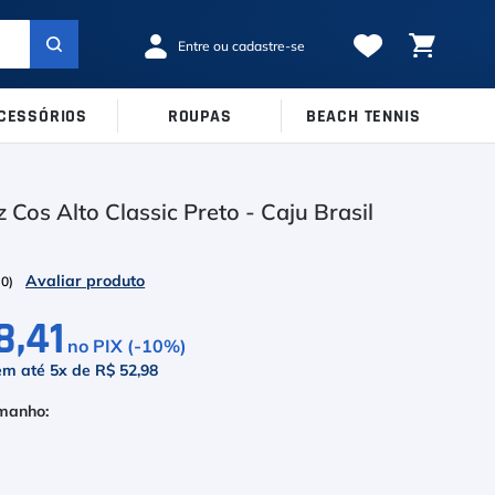
CESSÓRIOS
ROUPAS
BEACH TENNIS
MARCAS
TAMANHOS
Ver Todos
 Cos Alto Classic Preto - Caju Brasil
38
39
40
Babolat
41
42
43
Inni
(
0
)
44
45
Odea
8,41
no PIX (-
10
%)
Robin Soderling
em até
5
x de
R$ 52,98
Tretorn
Wilson