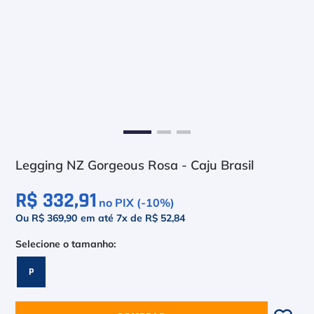
6
º
Bola
7
º
Le Coq
8
º
Raquete
9
º
Camiseta
10
º
M
Legging NZ Gorgeous Rosa - Caju Brasil
R$ 332,91
no PIX (-
10
%)
Ou R$ 369,90
em até
7
x de
R$ 52,84
P