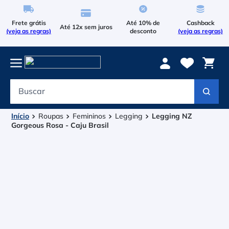
Frete grátis
Até 10% de
Cashback
Até 12x sem juros
(veja as regras)
desconto
(veja as regras)
Buscar
Termos mais buscados
1
º
Le Coq Sportif
Roupas
Femininos
Legging
Legging NZ
Gorgeous Rosa - Caju Brasil
2
º
Tenis
3
º
Raqueteira
4
º
Head Extreme
5
º
Asics Gel Resolution 9