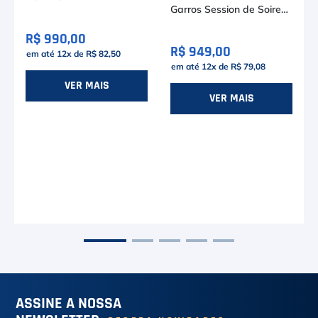
Garros Session de Soiree
(2026)
R$ 990,00
R$ 949,00
em até
12
x de
R$ 82,50
em até
12
x de
R$ 79,08
a
VER MAIS
VER MAIS
ASSINE A NOSSA