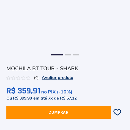
6
º
Asics Gel Resolution 9
7
º
Le Coq
8
º
Raquete
9
º
Camiseta
10
º
M
MOCHILA BT TOUR - SHARK
☆
☆
☆
☆
☆
(
0
)
R$ 359,91
no PIX (-
10
%)
Ou R$ 399,90
em até
7
x de
R$ 57,12
COMPRAR