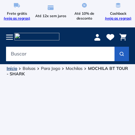
Frete grátis
Até 10% de
Cashback
Até 12x sem juros
(veja as regras)
desconto
(veja as regras)
Buscar
Termos mais buscados
1
º
Le Coq Sportif
Bolsas
Para Jogo
Mochilas
MOCHILA BT TOUR
- SHARK
2
º
Tenis
3
º
Raqueteira
4
º
Head Extreme
5
º
Bola