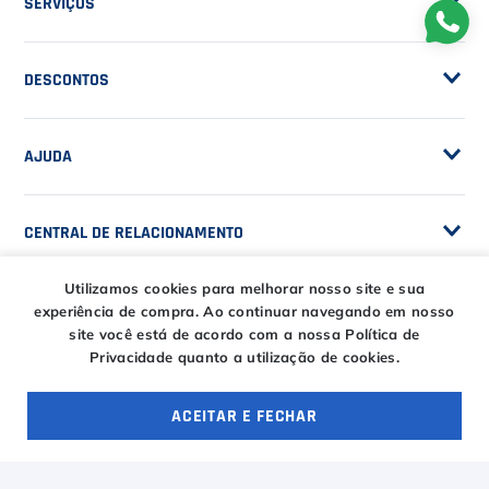
SERVIÇOS
Trocas e Devoluções
Customização de Raquetes
Privacidade
DESCONTOS
Serviços e Encordoamento
Especial Price / Clubes
IS Tênis - Sistema de Ranking
AJUDA
Cashback
Canais de Atendimento
BLACK FRIDAY CT
CENTRAL DE RELACIONAMENTO
Trocas e devoluções
CT DAY
Tire suas dúvidas
Entregas
Utilizamos cookies para melhorar nosso site e sua
HORÁRIOS
experiência de compra.
Ao continuar navegando em nosso
Troca Fácil CT
site você está de acordo com a nossa Política de
Horário de atendimento
Privacidade quanto a utilização de cookies.
Segunda à sexta das
ENTRE EM CONTATO
09h00 às 18h00
ACEITAR E FECHAR
E-COMMERCE
Sábado das 09h00 às
OFERTAS ESPECIAIS
4 ofertas
15h00
atendimento@casadotenista.com.br
(51) 3093-1610