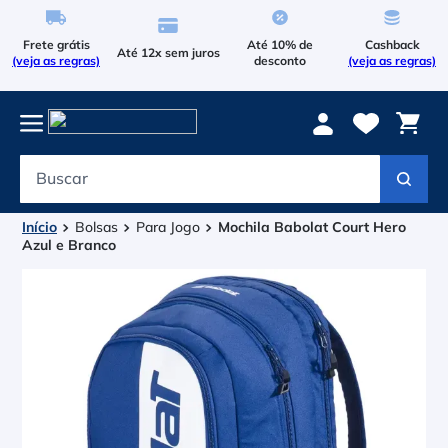
Frete grátis
Até 10% de
Cashback
Até 12x sem juros
(veja as regras)
desconto
(veja as regras)
Buscar
Termos mais buscados
1
º
Le Coq Sportif
Bolsas
Para Jogo
Mochila Babolat Court Hero
Azul e Branco
2
º
Tenis
3
º
Raqueteira
4
º
Head Extreme
5
º
Bola