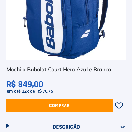
6
º
Asics Gel Resolution 9
7
º
Le Coq
8
º
Raquete
9
º
Camiseta
10
º
M
Mochila Babolat Court Hero Azul e Branco
R$ 849,00
em até
12
x de
R$ 70,75
COMPRAR
DESCRIÇÃO