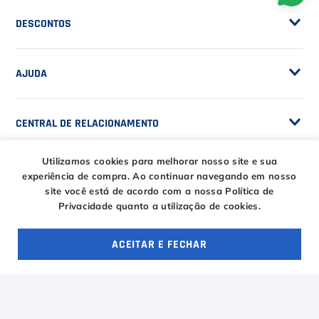
Privacidade
DESCONTOS
Serviços e Encordoamento
Especial Price / Clubes
IS Tênis - Sistema de Ranking
AJUDA
Cashback
Canais de Atendimento
BLACK FRIDAY CT
CENTRAL DE RELACIONAMENTO
Trocas e devoluções
CT DAY
Tire suas dúvidas
Entregas
Utilizamos cookies para melhorar nosso site e sua
HORÁRIOS
experiência de compra.
Ao continuar navegando em nosso
Troca Fácil CT
site você está de acordo com a nossa Política de
Horário de atendimento
Privacidade quanto a utilização de cookies.
Segunda à sexta das
ENTRE EM CONTATO
09h00 às 18h00
E-COMMERCE
ACEITAR E FECHAR
Sábado das 09h00 às
OFERTAS ESPECIAIS
4 ofertas
15h00
atendimento@casadotenista.com.br
(51) 3093-1610
Horário de telefone
(51) 8032-5500
Segunda à sexta das