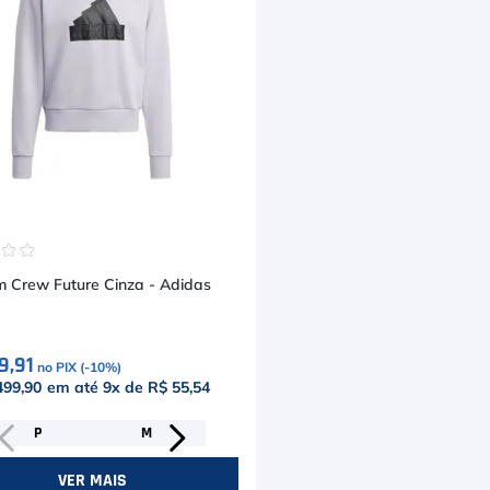
☆
☆
☆
m Crew Future Cinza - Adidas
9,91
no PIX (-
10
%)
499,90
em até
9
x de
R$ 55,54
P
M
VER MAIS