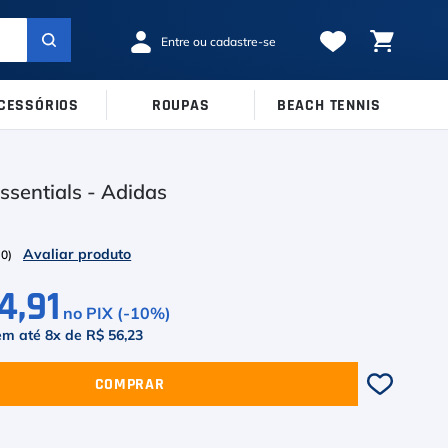
CESSÓRIOS
ROUPAS
BEACH TENNIS
MARCAS
TAMANHOS
Ver Todos
sentials - Adidas
38
39
40
Babolat
41
42
43
Inni
(
0
)
44
45
Odea
4,91
no PIX (-
10
%)
Robin Soderling
em até
8
x de
R$ 56,23
Tretorn
COMPRAR
Wilson