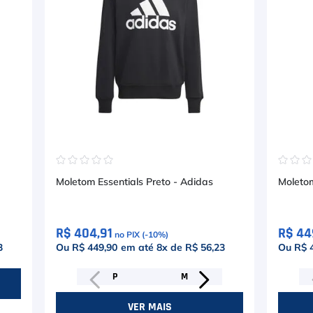
☆
☆
☆
☆
☆
☆
☆
Moletom Essentials Preto - Adidas
Moleto
R$ 404,91
R$ 44
no PIX (-
10
%)
3
Ou R$ 449,90
em até
8
x de
R$ 56,23
Ou R$ 
P
M
VER MAIS