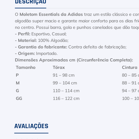
DESCRIÇÃO
O
Moletom Essentials da Adidas
traz um estilo clássico e co
algodão super macio e garante maior conforto para os dias fr
no centro. Possui barra, gola e punhos canelados que dão t
- Perfil:
Esportivo, Casual;
- Material:
100% Algodão;
- Garantia do fabricante:
Contra defeito de fabricação;
- Origem:
Importado.
Dimensões Aproximadas cm (Circunferência Completa):
Tamanho
Tórax
Cintura
P
91 – 98 cm
80 – 85
M
99 – 104 cm
88 – 91
G
110 – 114 cm
94 – 97
GG
116 – 122 cm
100 – 1
AVALIAÇÕES