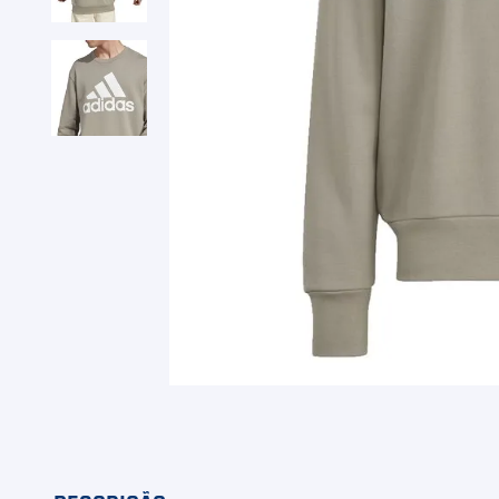
9
º
Camiseta
10
º
Muse