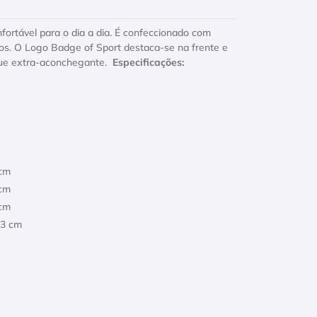
nfortável para o dia a dia. É confeccionado com
ios. O Logo Badge of Sport destaca-se na frente e
oque extra-aconchegante.
Especificações:
 cm
 cm
 cm
03 cm