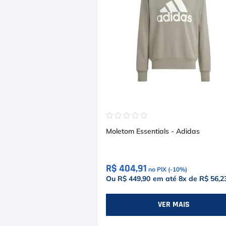
☆
☆
☆
☆
☆
Moletom Essentials - Adidas
R$ 404,91
no PIX (-
10
%)
Ou R$ 449,90
em até
8
x de
R$ 56,2
VER MAIS