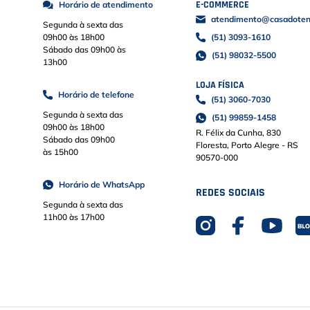
E-COMMERCE
Horário de atendimento
atendimento@casadoteni
Segunda à sexta das
09h00 às 18h00
(51) 3093-1610
Sábado das 09h00 às
(51) 98032-5500
13h00
LOJA FÍSICA
Horário de telefone
(51) 3060-7030
Segunda à sexta das
(51) 99859-1458
09h00 às 18h00
R. Félix da Cunha, 830
Sábado das 09h00
Floresta, Porto Alegre - RS
às 15h00
90570-000
Horário de WhatsApp
REDES SOCIAIS
Segunda à sexta das
11h00 às 17h00