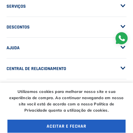
NOSSA EMPRESA
Sobre a Casa do Tenista
POLÍTICAS
Seja Fornecedor
Frete Grátis
Trabalhe Conosco
SERVIÇOS
Trocas e Devoluções
Customização de Raquetes
Privacidade
DESCONTOS
Serviços e Encordoamento
Especial Price / Clubes
Utilizamos cookies para melhorar nosso site e sua
IS Tênis - Sistema de Ranking
experiência de compra.
Ao continuar navegando em nosso
AJUDA
Cashback
site você está de acordo com a nossa Política de
Canais de Atendimento
Privacidade quanto a utilização de cookies.
BLACK FRIDAY CT
CENTRAL DE RELACIONAMENTO
Trocas e devoluções
ACEITAR E FECHAR
CT DAY
Tire suas dúvidas
OFERTAS ESPECIAIS
4 ofertas