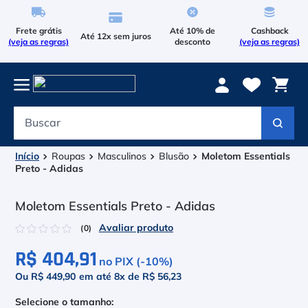
Frete grátis
Até 10% de
Cashback
Até 12x sem juros
(veja as regras)
desconto
(veja as regras)
Buscar
Termos mais buscados
1
º
Le Coq Sportif
Roupas
Masculinos
Blusão
Moletom Essentials
Preto - Adidas
2
º
Tenis
Moletom Essentials Preto - Adidas
3
º
Le Coq
☆
☆
☆
☆
☆
(
0
)
4
º
Raqueteira
R$ 404,91
no PIX (-
10
%)
5
º
Asics Gel Resolution 9
Ou R$ 449,90
em até
8
x de
R$ 56,23