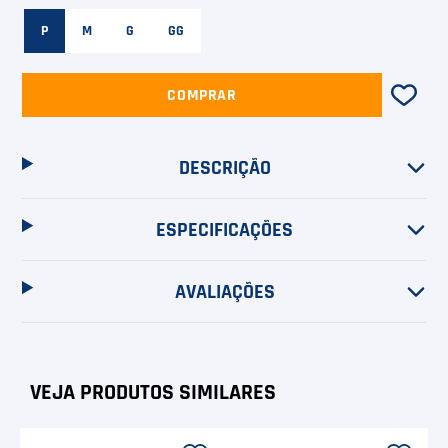
6
º
Head Extreme
P
M
G
GG
7
º
Raquete
8
º
Bola
COMPRAR
9
º
Calça
DESCRIÇÃO
10
º
Muse
ESPECIFICAÇÕES
AVALIAÇÕES